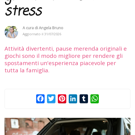
stress
A cura di
Angela Bruno
Aggiornato il
31/07/2026
Attività divertenti, pause merenda originali e
giochi sono il modo migliore per rendere gli
spostamenti un'esperienza piacevole per
tutta la famiglia.
Facebook
Twitter
Pinterest
LinkedIn
Tumblr
WhatsApp