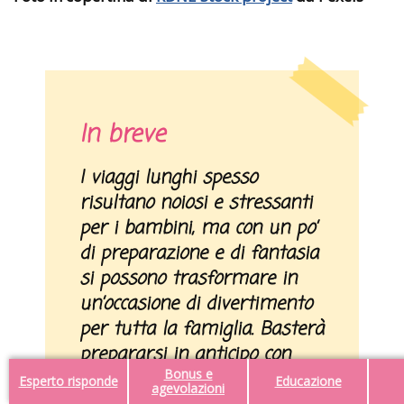
In breve
I viaggi lunghi spesso
risultano noiosi e stressanti
per i bambini, ma con un po’
di preparazione e di fantasia
si possono trasformare in
un’occasione di divertimento
per tutta la famiglia. Basterà
prepararsi in anticipo con
Bonus e
giochi e attività da proporre
Esperto risponde
Educazione
agevolazioni