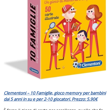
Clementoni – 10 Famiglie, gioco memory per bambini
dai 5 anni in su e per 2-10 giocatori. Prezzo:
5
,
90
€