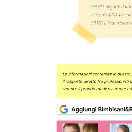
(74,7%), seguite dall
ticket (53,2%), per p
(41,1%) e l’odontoiatr
Le informazioni contenute in questo 
il rapporto diretto fra professionisti
sempre il proprio medico curante e/o 