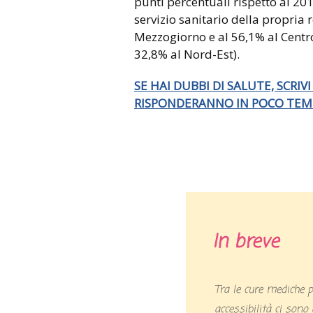
punti percentuali rispetto al 201
servizio sanitario della propria 
Mezzogiorno e al 56,1% al Centr
32,8% al Nord-Est).
SE HAI DUBBI DI SALUTE, SCRIVI
RISPONDERANNO IN POCO TE
In breve
Tra le cure mediche per le quali si fa più fatica ad avere
accessibilità ci sono 