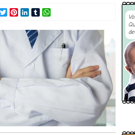
acebook
Twitter
Pinterest
LinkedIn
Tumblr
WhatsApp
Vo
Qu
de