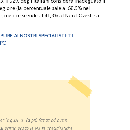
3. Il 52% degli italiani considera inadeguato il
regione (la percentuale sale al 68,9% nel
o, mentre scende al 41,3% al Nord-Ovest e al
 PURE AI NOSTRI SPECIALISTI: TI
MPO
al primo posto le visite specialistiche