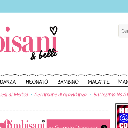
IDANZA
NEONATO
BAMBINO
MALATTIE
MA
iedi al Medico
Settimane di Gravidanza
Battesimo No St