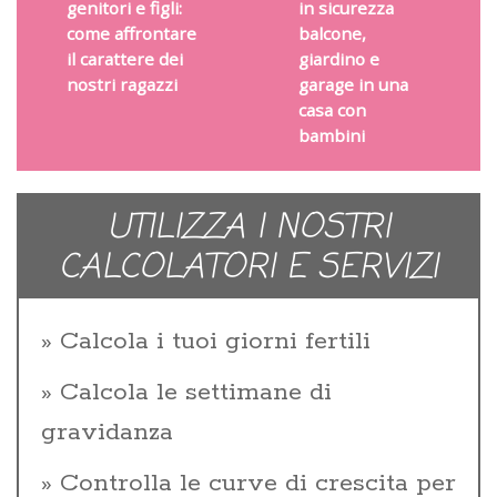
genitori e figli:
in sicurezza
come affrontare
balcone,
il carattere dei
giardino e
nostri ragazzi
garage in una
casa con
bambini
UTILIZZA I NOSTRI
CALCOLATORI E SERVIZI
Calcola i tuoi giorni fertili
Calcola le settimane di
gravidanza
Controlla le curve di crescita per