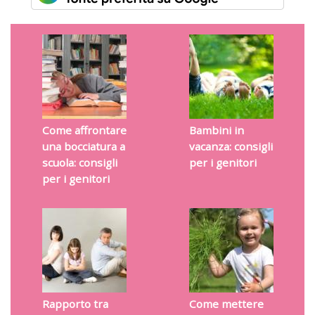
Come affrontare
Bambini in
una bocciatura a
vacanza: consigli
scuola: consigli
per i genitori
per i genitori
Rapporto tra
Come mettere