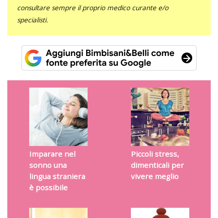
consultare sempre il proprio medico curante e/o
specialisti.
Imparare nel
Piccoli stress,
sonno una
dimenticali per
lingua straniera
vivere meglio
è possibile