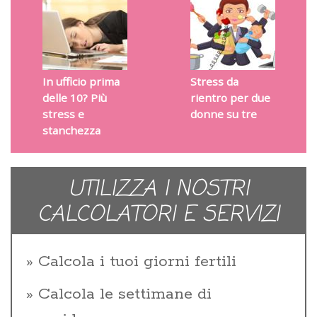
In ufficio prima
Stress da
delle 10? Più
rientro per due
stress e
donne su tre
stanchezza
UTILIZZA I NOSTRI
CALCOLATORI E SERVIZI
Calcola i tuoi giorni fertili
Calcola le settimane di