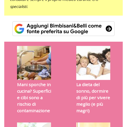
specialisti.
Mani sporche in
La dieta del
cucina? Superfici
sonno, dormire
e cibi sono a
di più per vivere
rischio di
meglio (e più
contaminazione
magri)