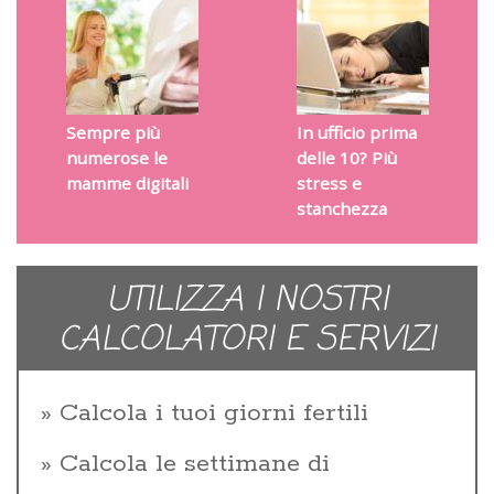
Sempre più
In ufficio prima
numerose le
delle 10? Più
mamme digitali
stress e
stanchezza
UTILIZZA I NOSTRI
CALCOLATORI E SERVIZI
Calcola i tuoi giorni fertili
Calcola le settimane di