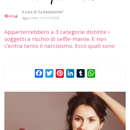
A cura di
“La Redazione”
Aggiornato il
21/11/2018
Apparterrebbero a 3 categorie distinte i
soggetti a rischio di selfie-mania. E non
c’entra tanto il narcisismo. Ecco quali sono
Facebook
Twitter
Pinterest
LinkedIn
Tumblr
WhatsApp