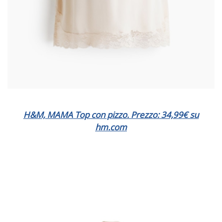
H&M, MAMA Top con pizzo. Prezzo: 34,99€ su
hm.com