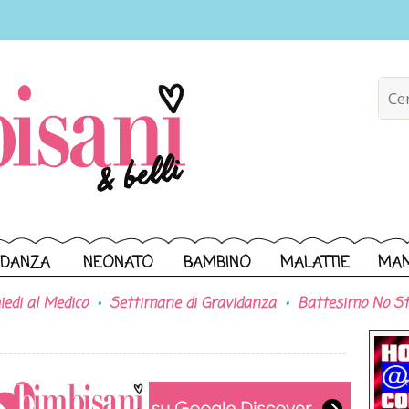
IDANZA
NEONATO
BAMBINO
MALATTIE
MA
iedi al Medico
Settimane di Gravidanza
Battesimo No St