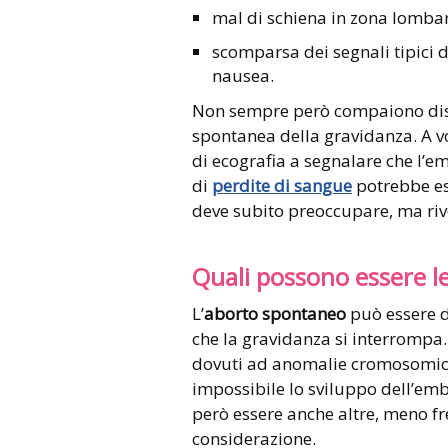
mal di schiena in zona lomba
scomparsa dei segnali tipici 
nausea.
Non sempre però compaiono dist
spontanea della gravidanza. A vol
di ecografia a segnalare che l’em
di
perdite di sangue
potrebbe ess
deve subito preoccupare, ma rivo
Quali possono essere l
L’
aborto spontaneo
può essere d
che la gravidanza si interrompa
dovuti ad anomalie cromosomich
impossibile lo sviluppo dell’em
però essere anche altre, meno f
considerazione.