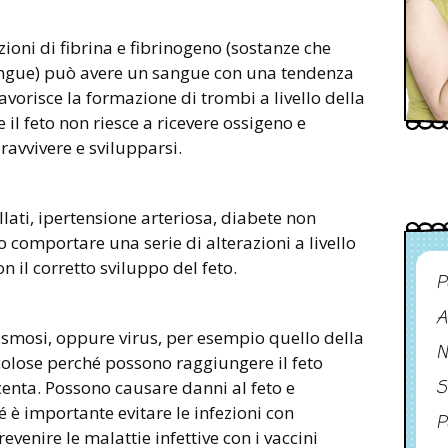
ioni di fibrina e fibrinogeno (sostanze che
angue) può avere un sangue con una tendenza
vorisce la formazione di trombi a livello della
il feto non riesce a ricevere ossigeno e
ravvivere e svilupparsi.
llati, ipertensione arteriosa, diabete non
comportare una serie di alterazioni a livello
n il corretto sviluppo del feto.
P
A
asmosi, oppure virus, per esempio quello della
N
colose perché possono raggiungere il feto
S
enta. Possono causare danni al feto e
 è importante evitare le infezioni con
P
evenire le malattie infettive con i vaccini