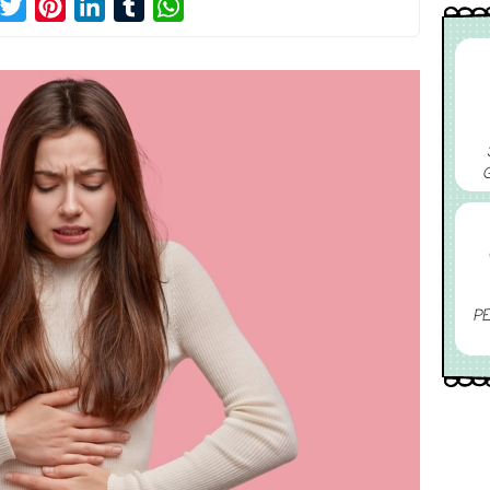
acebook
Twitter
Pinterest
LinkedIn
Tumblr
WhatsApp
PE