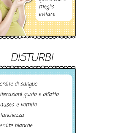
meglio
evitare
DISTURBI
erdite di sangue
lterazioni gusto e olfatto
ausea e vomito
tanchezza
erdite bianche