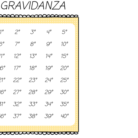
GRAVIDANZA
1°
2°
3°
4°
5°
6°
7°
8°
9°
10°
11°
12°
13°
14°
15°
6°
17°
18°
19°
20°
1°
22°
23°
24°
25°
6°
27°
28°
29°
30°
1°
32°
33°
34°
35°
6°
37°
38°
39°
40°