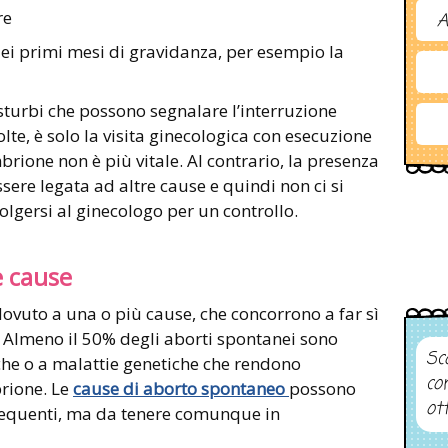
re
A
dei primi mesi di gravidanza, per esempio la
urbi che possono segnalare l’interruzione
te, è solo la visita ginecologica con esecuzione
brione non è più vitale. Al contrario, la presenza
ere legata ad altre cause e quindi non ci si
lgersi al ginecologo per un controllo.
e cause
ovuto a una o più cause, che concorrono a far sì
. Almeno il 50% degli aborti spontanei sono
Sco
e o a malattie genetiche che rendono
co
brione. Le
cause di
aborto spontaneo
possono
ot
requenti, ma da tenere comunque in