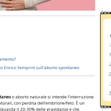
e
1
iamento?
2
to Enrico Semprini sull’aborto spontaneo
2
3
3
taneo
o aborto naturale si intende l’interruzione
turali, con perdita dell’embrione/feto. È un
 riguarda il 20-30% delle gravidanze e che