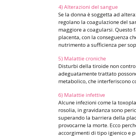
4) Alterazioni del sangue
Se la donna è soggetta ad alteraz
regolano la coagulazione del s
maggiore a coagularsi. Questo fa
placenta, con la conseguenza che 
nutrimento a sufficienza per sop
5) Malattie croniche
Disturbi della tiroide non contro
adeguatamente trattato possono 
metabolico, che interferiscono co
6) Malattie infettive
Alcune infezioni come la toxopl
rosolia, in gravidanza sono peri
superando la barriera della plac
provocarne la morte. Ecco perché
accorgimenti di tipo igienico e pr