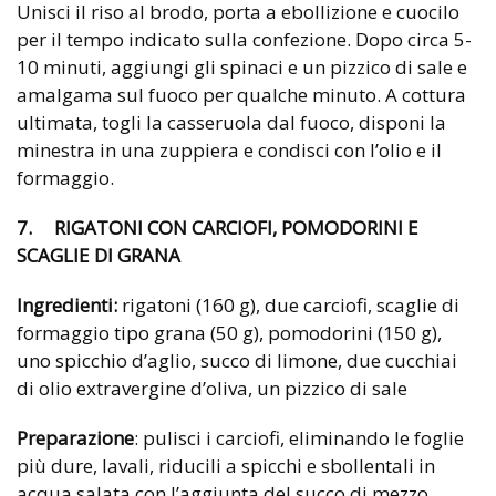
Unisci il riso al brodo, porta a ebollizione e cuocilo
per il tempo indicato sulla confezione. Dopo circa 5-
10 minuti, aggiungi gli spinaci e un pizzico di sale e
amalgama sul fuoco per qualche minuto. A cottura
ultimata, togli la casseruola dal fuoco, disponi la
minestra in una zuppiera e condisci con l’olio e il
formaggio.
7. RIGATONI CON CARCIOFI, POMODORINI E
SCAGLIE DI GRANA
Ingredienti:
rigatoni (160 g), due carciofi, scaglie di
formaggio tipo grana (50 g), pomodorini (150 g),
uno spicchio d’aglio, succo di limone, due cucchiai
di olio extravergine d’oliva, un pizzico di sale
Preparazione
: pulisci i carciofi, eliminando le foglie
più dure, lavali, riducili a spicchi e sbollentali in
acqua salata con l’aggiunta del succo di mezzo