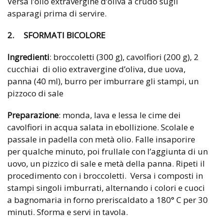
Versa l’olio extravergine d’oliva a crudo sugli
asparagi prima di servire.
2. SFORMATI BICOLORE
Ingredienti
: broccoletti (300 g), cavolfiori (200 g), 2
cucchiai di olio extravergine d’oliva, due uova,
panna (40 ml), burro per imburrare gli stampi, un
pizzoco di sale
Preparazione
: monda, lava e lessa le cime dei
cavolfiori in acqua salata in ebollizione. Scolale e
passale in padella con metà olio. Falle insaporire
per qualche minuto, poi frullale con l’aggiunta di un
uovo, un pizzico di sale e metà della panna. Ripeti il
procedimento con i broccoletti. Versa i composti in
stampi singoli imburrati, alternando i colori e cuoci
a bagnomaria in forno preriscaldato a 180° C per 30
minuti. Sforma e servi in tavola.