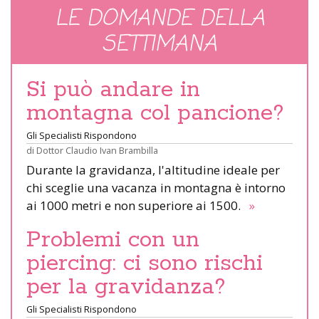
LE DOMANDE DELLA
SETTIMANA
Si può andare in
montagna col pancione?
Gli Specialisti Rispondono
di
Dottor Claudio Ivan Brambilla
Durante la gravidanza, l'altitudine ideale per
chi sceglie una vacanza in montagna è intorno
ai 1000 metri e non superiore ai 1500.
»
Problemi con un
piercing: ci sono rischi
per la gravidanza?
Gli Specialisti Rispondono