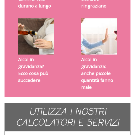
durano a lungo
ringraziano
Alcol in
Alcol in
gravidanza?
gravidanza:
Ecco cosa può
anche piccole
succedere
quantità fanno
male
UTILIZZA I NOSTRI
CALCOLATORI E SERVIZI