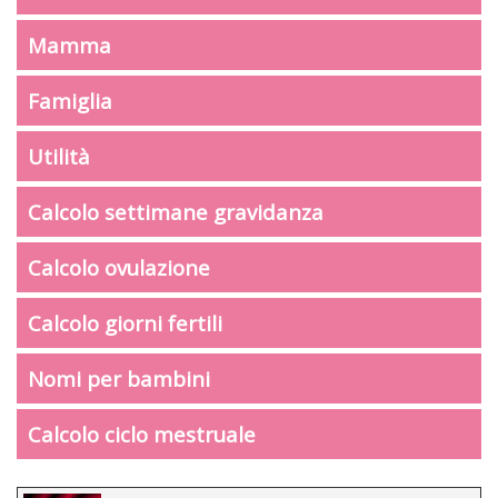
Mamma
Famiglia
Utilità
Calcolo settimane gravidanza
Calcolo ovulazione
Calcolo giorni fertili
Nomi per bambini
Calcolo ciclo mestruale