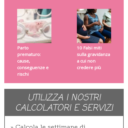
Parto
10 Falsi miti
prematuro:
sulla gravidanza
cause,
a cui non
conseguenze e
credere più
rischi
UTILIZZA I NOSTRI
CALCOLATORI E SERVIZI
Calcola le settimane di