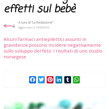
effetti sul bebè
A cura di
“La Redazione”
Aggiornato il
19/09/2013
Alcuni farmaci antiepilettici assunti in
gravidanza possono incidere negativamente
sullo sviluppo del feto. I risultati di uno studio
norvegese
Facebook
Twitter
Pinterest
LinkedIn
Tumblr
WhatsApp