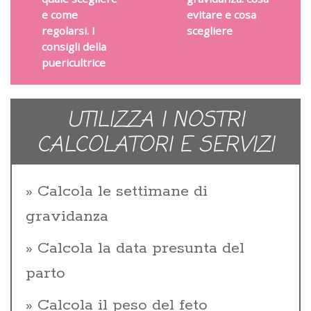
e come
evitare e cosa
regolarsi. I
scegliere
consigli della
puericultrice
UTILIZZA I NOSTRI
CALCOLATORI E SERVIZI
Calcola le settimane di
gravidanza
Calcola la data presunta del
parto
Calcola il peso del feto