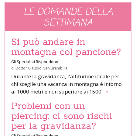
LE DOMANDE DELLA
SETTIMANA
Si può andare in
montagna col pancione?
Gli Specialisti Rispondono
di
Dottor Claudio Ivan Brambilla
Durante la gravidanza, l'altitudine ideale per
chi sceglie una vacanza in montagna è intorno
ai 1000 metri e non superiore ai 1500.
»
Problemi con un
piercing: ci sono rischi
per la gravidanza?
Gli Specialisti Rispondono