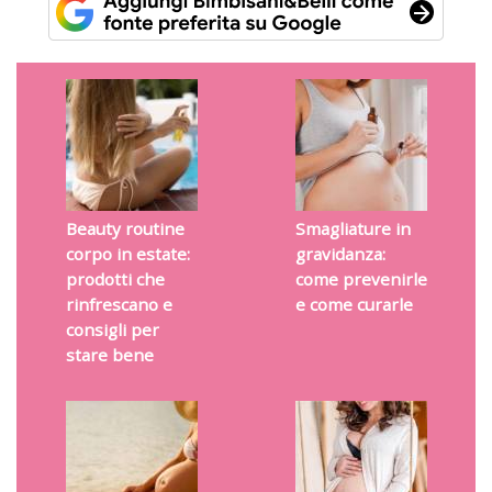
Beauty routine
Smagliature in
corpo in estate:
gravidanza:
prodotti che
come prevenirle
rinfrescano e
e come curarle
consigli per
stare bene