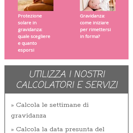
Protezione
Gravidanza:
solare in
come iniziare
gravidanza:
per rimettersi
quale scegliere
in forma?
e quanto
esporsi
UTILIZZA I NOSTRI
CALCOLATORI E SERVIZI
Calcola le settimane di
gravidanza
Calcola la data presunta del