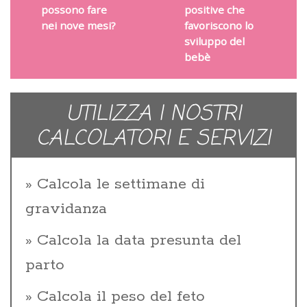
possono fare
positive che
nei nove mesi?
favoriscono lo
sviluppo del
bebè
UTILIZZA I NOSTRI
CALCOLATORI E SERVIZI
Calcola le settimane di
gravidanza
Calcola la data presunta del
parto
Calcola il peso del feto