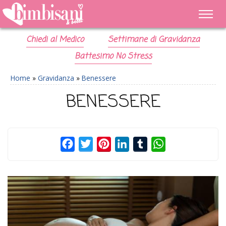
Chiedi al Medico
Settimane di Gravidanza
Battesimo No Stress
Home
»
Gravidanza
»
Benessere
BENESSERE
Facebook
Twitter
Pinterest
LinkedIn
Tumblr
WhatsApp