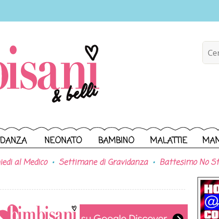
IDANZA
NEONATO
BAMBINO
MALATTIE
MA
iedi al Medico
Settimane di Gravidanza
Battesimo No St