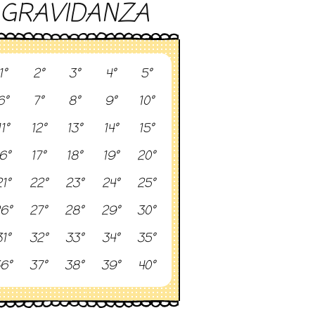
GRAVIDANZA
1°
2°
3°
4°
5°
6°
7°
8°
9°
10°
11°
12°
13°
14°
15°
6°
17°
18°
19°
20°
1°
22°
23°
24°
25°
6°
27°
28°
29°
30°
1°
32°
33°
34°
35°
6°
37°
38°
39°
40°