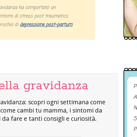
ravidanza ha comportato un
ntomi di stress post traumatico,
rischio di
depressione post-partum
.
ella gravidanza
P
A
a gravidanza: scopri ogni settimana come
N
, come cambi tu mamma, i sintomi da
da fare e tanti consigli e curiosità.
S
P