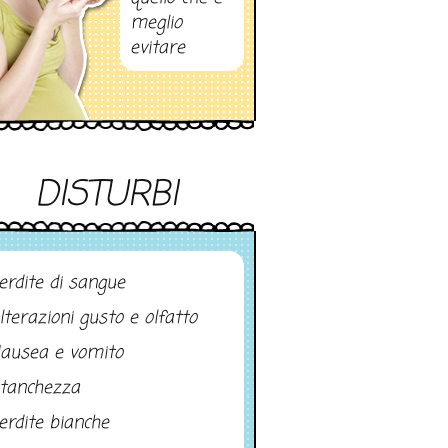
meglio
evitare
DISTURBI
erdite di sangue
lterazioni gusto e olfatto
ausea e vomito
tanchezza
erdite bianche