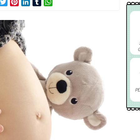
acebook
Twitter
Pinterest
LinkedIn
Tumblr
WhatsApp
PE