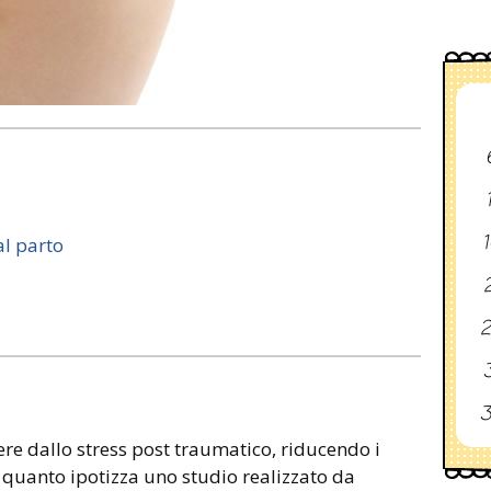
1
l parto
2
2
3
3
e dallo stress post traumatico, riducendo i
È quanto ipotizza uno studio realizzato da