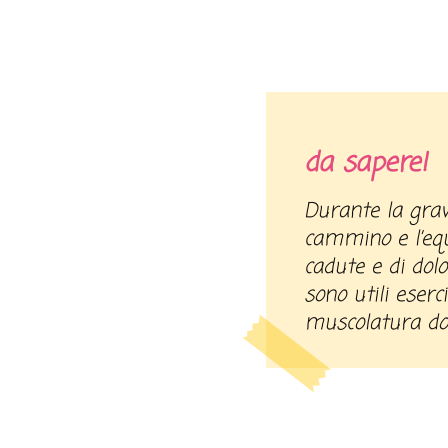
da sapere!
Durante la gravidanza si modificano il
cammino e l’equi
cadute e di dolo
sono utili eserc
muscolatura dor