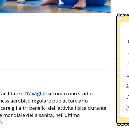
1
2
2
acilitare il
travaglio
, secondo uno studio
3
tness aerobico regolare può accorciarlo
re gli altri benefici dell’attività fisica durante
3
e mondiale della sanità, nell’ultimo
a.