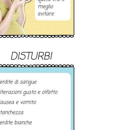
meglio
evitare
DISTURBI
erdite di sangue
lterazioni gusto e olfatto
ausea e vomito
tanchezza
erdite bianche