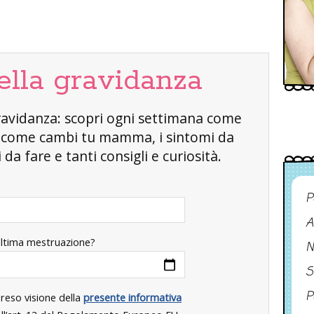
ella gravidanza
a gravidanza: scopri ogni settimana come
, come cambi tu mamma, i sintomi da
da fare e tanti consigli e curiosità.
P
A
ultima mestruazione?
N
S
P
preso visione della
presente informativa