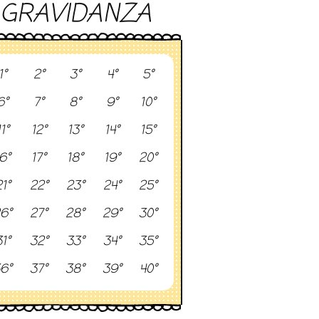
GRAVIDANZA
1°
2°
3°
4°
5°
6°
7°
8°
9°
10°
11°
12°
13°
14°
15°
6°
17°
18°
19°
20°
1°
22°
23°
24°
25°
6°
27°
28°
29°
30°
1°
32°
33°
34°
35°
6°
37°
38°
39°
40°