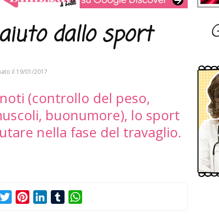
G
 aiuto dallo sport
ato il
19/01/2017
 noti (controllo del peso,
uscoli, buonumore), lo sport
utare nella fase del travaglio.
acebook
Twitter
Pinterest
LinkedIn
Tumblr
WhatsApp