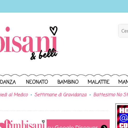
IDANZA
NEONATO
BAMBINO
MALATTIE
MA
iedi al Medico
Settimane di Gravidanza
Battesimo No St