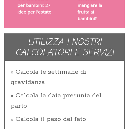
per bambini: 27
mangiare la
idee per l’estate
frutta ai
bambini?
UTILIZZA I NOSTRI
CALCOLATORI E SERVIZI
Calcola le settimane di
gravidanza
Calcola la data presunta del
parto
Calcola il peso del feto