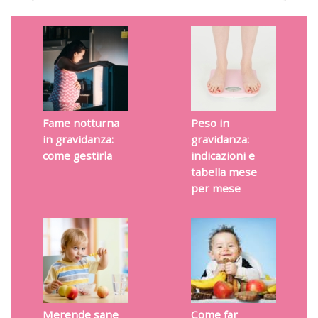
Fame notturna
Peso in
in gravidanza:
gravidanza:
come gestirla
indicazioni e
tabella mese
per mese
Merende sane
Come far