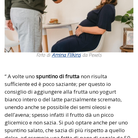
Foto di
Amina Filkins
da Pexels
“ A volte uno
spuntino di frutta
non risulta
sufficiente ed è poco saziante; per questo io
consiglio di aggiungere alla frutta uno yogurt
bianco intero o del latte parzialmente scremato,
unendo anche se possibile dei semi oleosi e
dell’avena; spesso infatti il frutto dà un picco
glicemico e non sazia. Si può optare anche per uno
spuntino salato, che sazia di più rispetto a quello
dolce, ad esempio una fetta di pane di segale da 50