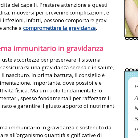
ita dei capelli. Prestare attenzione a questi
dica, muoversi per prevenire complicazioni, è
infezioni, infatti, possono comportare gravi
re anche a
compromettere la gravidanza
.
tema immunitario in gravidanza
iuste accortezze per preservare il sistema
assicurarsi una gravidanza serena e in salute,
 nascituro. In prima battuta, il consiglio è
limentazione. Importante, dove possibile e
P
attività fisica. Ma un ruolo fondamentale lo
A
imentari, spesso fondamentali per rafforzare il
ato e garantire il giusto apporto di nutrimenti
N
S
stema immunitario in gravidanza è sostenuto da
P
tare all’organismo quantità significative di