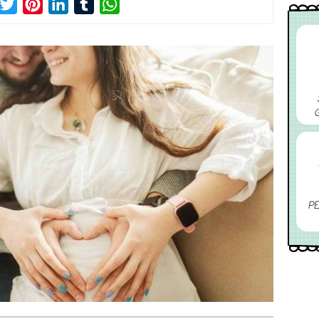
acebook
Twitter
Pinterest
LinkedIn
Tumblr
WhatsApp
PE