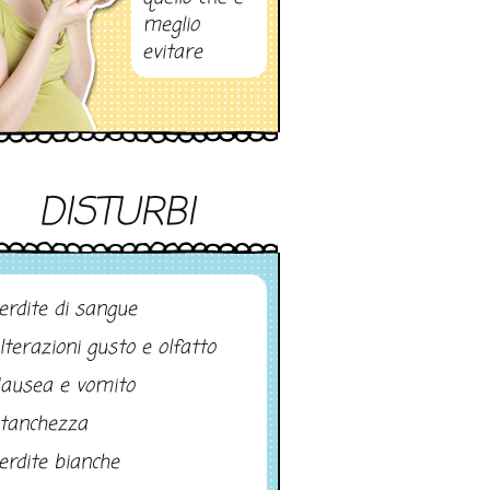
meglio
evitare
DISTURBI
erdite di sangue
lterazioni gusto e olfatto
ausea e vomito
tanchezza
erdite bianche