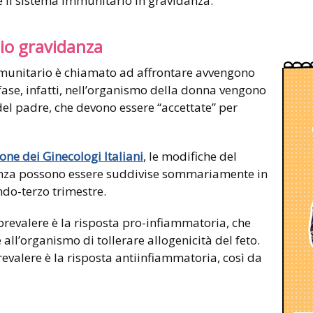
 il sistema immunitario in gravidanza.
zio gravidanza
mmunitario è chiamato ad affrontare avvengono
fase, infatti, nell’organismo della donna vengono
 del padre, che devono essere “accettate” per
one dei Ginecologi Italiani
, le modifiche del
nza possono essere suddivise sommariamente in
ndo-terzo trimestre.
prevalere è la risposta pro-infiammatoria, che
all’organismo di tollerare allogenicità del feto.
prevalere è la risposta antiinfiammatoria, così da