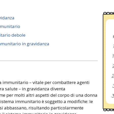
avidanza
mmunitario
tario debole
mmunitario in gravidanza
1
2
2
a immunitario – vitale per combattere agenti
3
ra salute – in gravidanza diventa
 per molti altri aspetti del corpo di una donna
3
sistema immunitario è soggetto a modifiche: le
si abbassano, risultando particolarmente