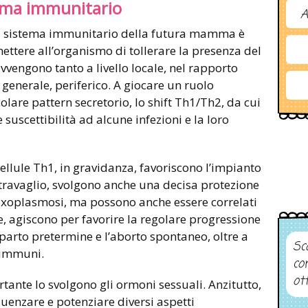
tema immunitario
A
 il sistema immunitario della futura mamma è
ttere all’organismo di tollerare la presenza del
engono tanto a livello locale, nel rapporto
 generale, periferico. A giocare un ruolo
are pattern secretorio, lo shift Th1/Th2, da cui
uscettibilità ad alcune infezioni e la loro
ellule Th1, in gravidanza, favoriscono l’impianto
l travaglio, svolgono anche una decisa protezione
a toxoplasmosi, ma possono anche essere correlati
ce, agiscono per favorire la regolare progressione
 parto pretermine e l’aborto spontaneo, oltre a
Sco
oimmuni.
co
ot
rtante lo svolgono gli ormoni sessuali. Anzitutto,
fluenzare e potenziare diversi aspetti