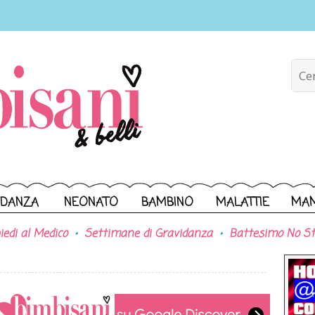
IDANZA
NEONATO
BAMBINO
MALATTIE
MA
iedi al Medico
Settimane di Gravidanza
Battesimo No St