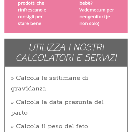
prodotti che
bebè?
rinfrescano e
Vademecum per
consigli per
neogenitori (e
stare bene
non solo)
UTILIZZA I NOSTRI
CALCOLATORI E SERVIZI
Calcola le settimane di
gravidanza
Calcola la data presunta del
parto
Calcola il peso del feto