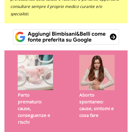
consultare sempre il proprio medico curante e/o
specialisti.
Parto
Aborto
prematuro:
spontaneo:
cause,
cause, sintomi e
conseguenze e
cosa fare
rischi