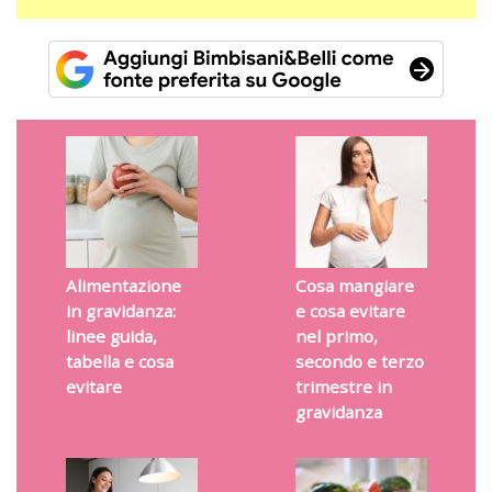
Alimentazione
Cosa mangiare
in gravidanza:
e cosa evitare
linee guida,
nel primo,
tabella e cosa
secondo e terzo
evitare
trimestre in
gravidanza