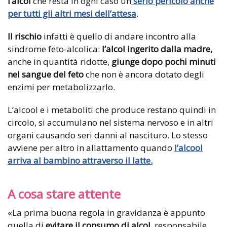
l’alcol
che resta in ogni caso un
serio pericolo anche
per tutti gli altri mesi dell’attesa
.
Il rischio
infatti è quello di andare incontro alla
sindrome feto-alcolica:
l’alcol ingerito dalla madre,
anche in quantità ridotte,
giunge dopo pochi minuti
nel sangue del feto
che non è ancora dotato degli
enzimi per metabolizzarlo.
L’alcool e i metaboliti che produce restano quindi in
circolo, si accumulano nel sistema nervoso e in altri
organi causando seri danni al nascituro. Lo stesso
avviene per altro in allattamento quando
l’alcool
arriva al bambino attraverso il latte.
A cosa stare attente
«La prima buona regola in gravidanza è appunto
quella di
evitare il consumo di alcol,
responsabile