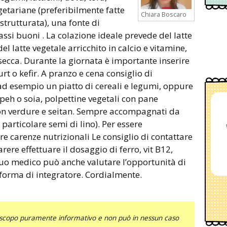
etariane (preferibilmente fatte
Chiara Boscaro
strutturata), una fonte di
assi buoni . La colazione ideale prevede del latte
 latte vegetale arricchito in calcio e vitamine,
a secca. Durante la giornata è importante inserire
rt o kefir. A pranzo e cena consiglio di
d esempio un piatto di cereali e legumi, oppure
eh o soia, polpettine vegetali con pane
 con verdure e seitan. Sempre accompagnati da
 particolare semi di lino). Per essere
 carenze nutrizionali Le consiglio di contattare
rere effettuare il dosaggio di ferro, vit B12,
il suo medico può anche valutare l’opportunità di
forma di integratore. Cordialmente.
uno scopo puramente informativo e non può in nessun caso