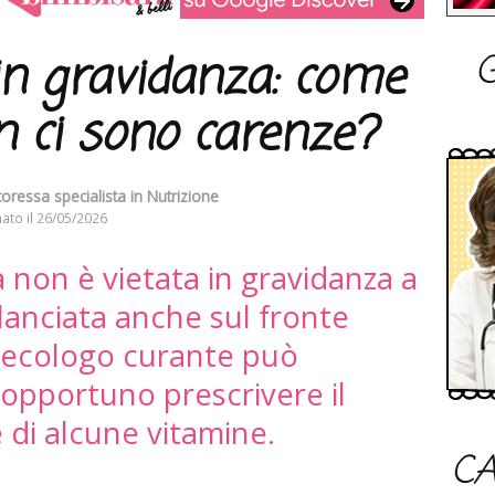
G
in gravidanza: come
n ci sono carenze?
oressa specialista in Nutrizione
ato il
26/05/2026
 non è vietata in gravidanza a
lanciata anche sul fronte
ginecologo curante può
opportuno prescrivere il
 di alcune vitamine.
CA