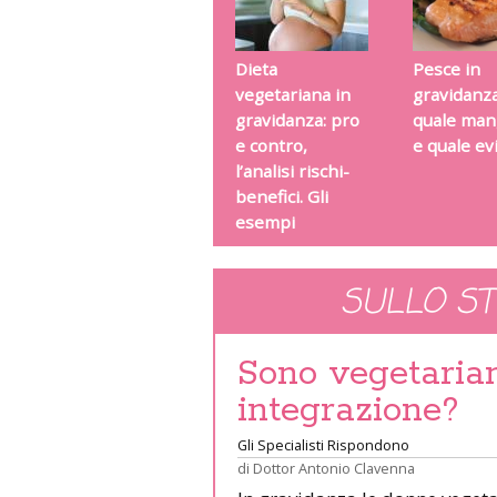
Dieta
Pesce in
vegetariana in
gravidanza
gravidanza: pro
quale man
e contro,
e quale ev
l’analisi rischi-
benefici. Gli
esempi
SULLO S
Sono vegetarian
integrazione?
Gli Specialisti Rispondono
di
Dottor Antonio Clavenna