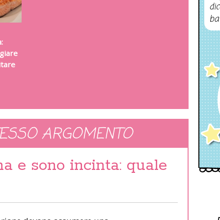
dic
ba
:
giare
itare
TESSO ARGOMENTO
a e sono incinta: quale