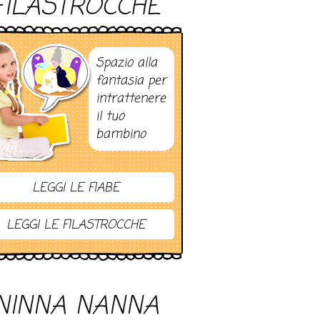
FILASTROCCHE
Spazio alla
fantasia per
intrattenere
il tuo
bambino
LEGGI LE FIABE
LEGGI LE FILASTROCCHE
NINNA NANNA