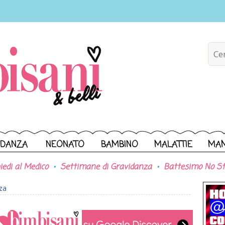
IDANZA
NEONATO
BAMBINO
MALATTIE
MA
iedi al Medico
Settimane di Gravidanza
Battesimo No St
nza