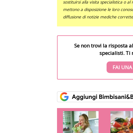
sostituirsi alla visita specialistica o 
mettono a disposizione le loro conosce
diffusione di notizie mediche corrett
Se non trovi la risposta a
specialisti. T
FAI UNA