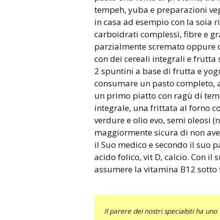
tempeh, yuba e preparazioni veg
in casa ad esempio con la soia ri
carboidrati complessi, fibre e gr
parzialmente scremato oppure del
con dei cereali integrali e frutt
2 spuntini a base di frutta e yogu
consumare un pasto completo, a
un primo piatto con ragù di temp
integrale, una frittata al forno
verdure e olio evo, semi oleosi (n
maggiormente sicura di non avere
il Suo medico e secondo il suo pa
acido folico, vit D, calcio. Con 
assumere la vitamina B12 sotto 
Il parere dei nostri specialisti ha 