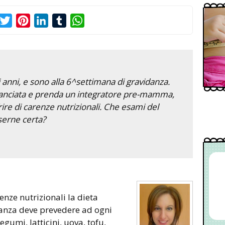
acebook
Twitter
Pinterest
LinkedIn
Tumblr
WhatsApp
nni, e sono alla 6^settimana di gravidanza.
ilanciata e prenda un integratore pre-mamma,
rire di carenze nutrizionali. Che esami del
serne certa?
renze nutrizionali la dieta
danza deve prevedere ad ogni
egumi, latticini, uova, tofu,