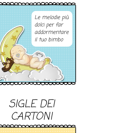
Le melodie più
dolci per far
addormentare
il tuo bimbo
SIGLE DEI
CARTONI