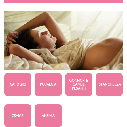
GONFIORI E
CAPOGIRI
PUBALGIA
GAMBE
STANCHEZZA
PESANTI
CRAMPI
ANEMIA