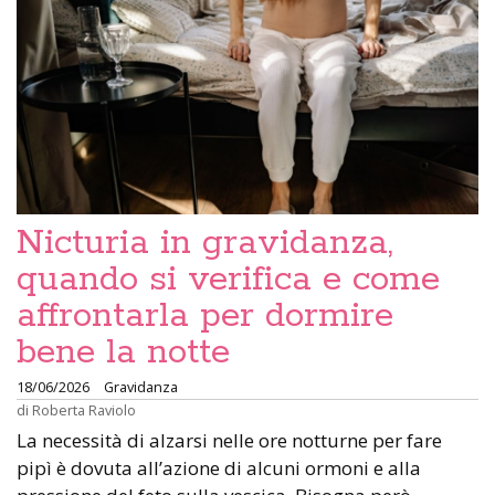
Nicturia in gravidanza,
quando si verifica e come
affrontarla per dormire
bene la notte
18/06/2026
Gravidanza
di
Roberta Raviolo
La necessità di alzarsi nelle ore notturne per fare
pipì è dovuta all’azione di alcuni ormoni e alla