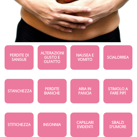
ALTERAZIONI
PERDITE DI
NAUSEA E
GUSTO E
SCIALORREA
SANGUE
VOMITO
OLFATTO
PERDITE
ARIA IN
STIMOLO A
STANCHEZZA
BIANCHE
PANCIA
FARE PIPÌ
CAPILLARI
SBALZI
STITICHEZZA
INSONNIA
EVIDENTI
D’UMORE