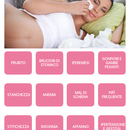
GONFIORI E
BRUCIORI DI
PRURITO
IPEREMESI
GAMBE
STOMACO
PESANTI
MAL DI
PIPÌ
STANCHEZZA
ANEMIA
SCHIENA
FREQUENTE
IPERTENSIONE
STITICHEZZA
INSONNIA
AFFANNO
E GESTOSI