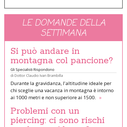
LE DOMANDE DELLA
SETTIMANA
Si può andare in
montagna col pancione?
Gli Specialisti Rispondono
di
Dottor Claudio Ivan Brambilla
Durante la gravidanza, l'altitudine ideale per
chi sceglie una vacanza in montagna è intorno
ai 1000 metri e non superiore ai 1500.
»
Problemi con un
piercing: ci sono rischi