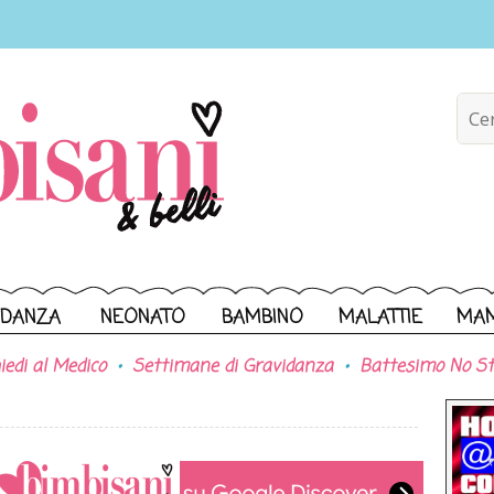
IDANZA
NEONATO
BAMBINO
MALATTIE
MA
iedi al Medico
Settimane di Gravidanza
Battesimo No St