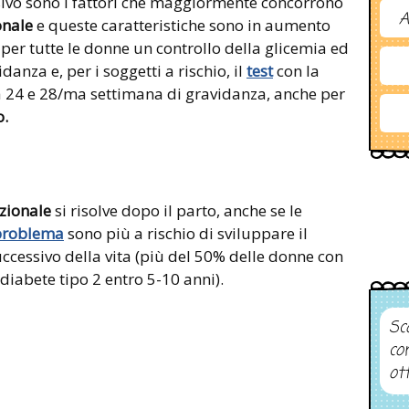
sivo sono i fattori che maggiormente concorrono
A
onale
e queste caratteristiche sono in aumento
per tutte le donne un controllo della glicemia ed
anza e, per i soggetti a rischio, il
test
con la
la 24 e 28/ma settimana di gravidanza, anche per
o.
zionale
si risolve dopo il parto, anche se le
problema
sono più a rischio di sviluppare il
cessivo della vita (più del 50% delle donne con
diabete tipo 2 entro 5-10 anni).
Sco
co
ot