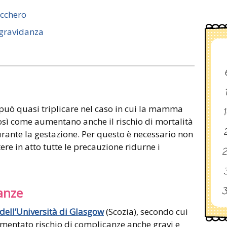
ucchero
o gravidanza
può quasi triplicare nel caso in cui la mamma
1
così come aumentano anche il rischio di mortalità
2
rante la gestazione. Per questo è necessario non
re in atto tutte le precauzione ridurne i
2
3
anze
3
dell’Università di Glasgow
(Scozia), secondo cui
umentato rischio di complicanze anche gravi e