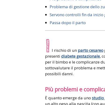
Problema di gestione dello z
Servono controlli fin da inizi
Passa dopo il parto
I
l rischio di un
parto cesareo
presenti
diabete gestazionale
, 
per il bimbo e le complicanze du
sottovalutare il problema e mette
possibili danni.
Più problemi e complic
È quanto emerge da uno
studio 
un alto peso alla nascita (con a