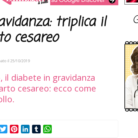
G
vidanza: triplica il
rto cesareo
ato il
25/10/2019
 il diabete in gravidanza
i parto cesareo: ecco come
llo.
acebook
Twitter
Pinterest
LinkedIn
Tumblr
WhatsApp