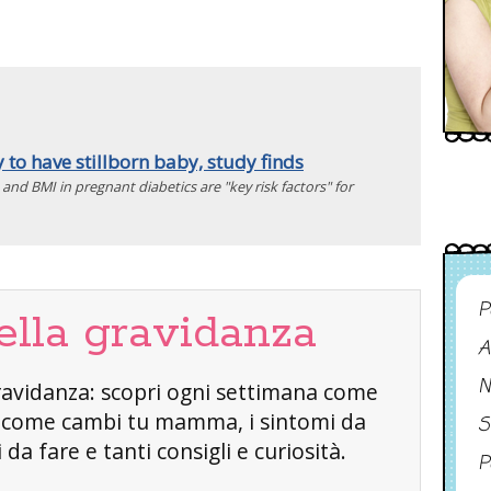
to have stillborn baby, study finds
 and BMI in pregnant diabetics are "key risk factors" for
P
ella gravidanza
A
N
a gravidanza: scopri ogni settimana come
, come cambi tu mamma, i sintomi da
S
da fare e tanti consigli e curiosità.
P