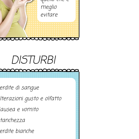
meglio
evitare
DISTURBI
erdite di sangue
lterazioni gusto e olfatto
ausea e vomito
tanchezza
erdite bianche