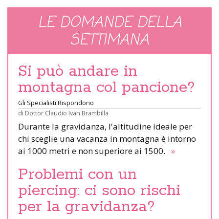
LE DOMANDE DELLA
SETTIMANA
Si può andare in
montagna col pancione?
Gli Specialisti Rispondono
di
Dottor Claudio Ivan Brambilla
Durante la gravidanza, l'altitudine ideale per
chi sceglie una vacanza in montagna è intorno
ai 1000 metri e non superiore ai 1500.
»
Problemi con un
piercing: ci sono rischi
per la gravidanza?