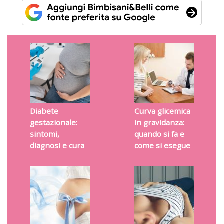
Diabete
Curva glicemica
gestazionale:
in gravidanza:
sintomi,
quando si fa e
diagnosi e cura
come si esegue