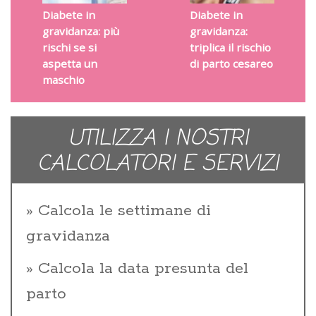
Diabete in
Diabete in
gravidanza: più
gravidanza:
rischi se si
triplica il rischio
aspetta un
di parto cesareo
maschio
UTILIZZA I NOSTRI
CALCOLATORI E SERVIZI
Calcola le settimane di
gravidanza
Calcola la data presunta del
parto