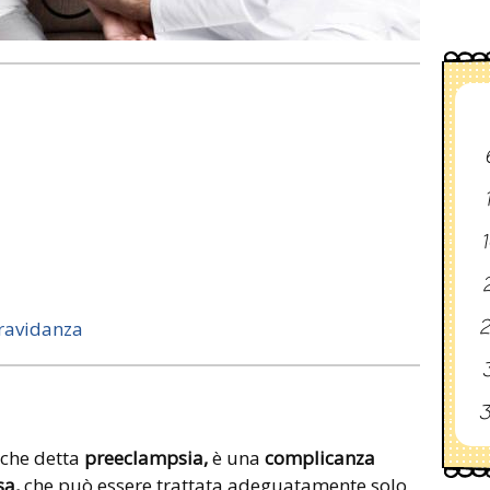
1
2
2
gravidanza
3
3
nche detta
preeclampsia,
è una
complicanza
sa,
che può essere trattata adeguatamente solo