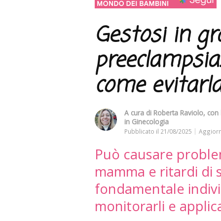
Gestosi in gr
preeclampsia:
come evitarl
A cura di
Roberta Raviolo
, con
in Ginecologia
Pubblicato il
21/08/2025
Aggiorn
Può causare problem
mamma e ritardi di 
fondamentale individ
monitorarli e applica