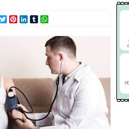
acebook
Twitter
Pinterest
LinkedIn
Tumblr
WhatsApp
PE