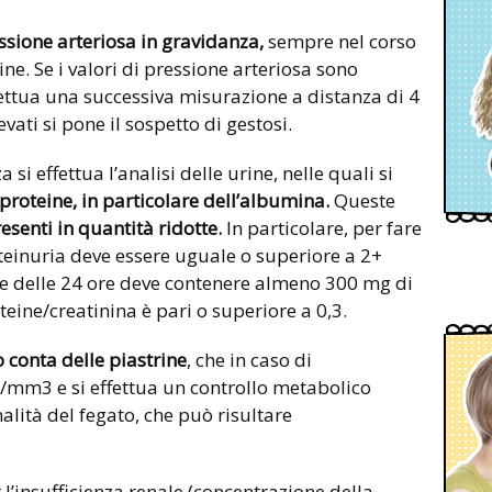
sione arteriosa in gravidanza,
sempre nel corso
ine. Se i valori di pressione arteriosa sono
ettua una successiva misurazione a distanza di 4
evati si pone il sospetto di gestosi.
 si effettua l’analisi delle urine, nelle quali si
proteine, in particolare dell’albumina.
Queste
esenti in quantità ridotte.
In particolare, per fare
teinuria deve essere uguale o superiore a 2+
ne delle 24 ore deve contenere almeno 300 mg di
eine/creatinina è pari o superiore a 0,3.
 conta delle piastrine
, che in caso di
K/mm3 e si effettua un controllo metabolico
alità del fegato, che può risultare
er l’insufficienza renale (concentrazione della