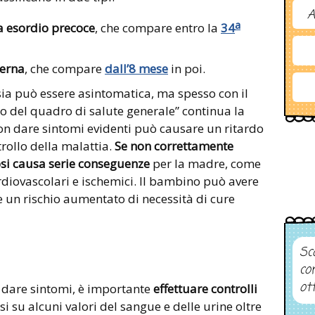
A
a
a esordio precoce
, che compare entro la
34
terna
, che compare
dall’8 mese
in poi.
psia può essere asintomatica, ma spesso con il
 del quadro di salute generale” continua la
 non dare sintomi evidenti può causare un ritardo
trollo della malattia.
Se non correttamente
tosi causa serie conseguenze
per la madre, come
rdiovascolari e ischemici. Il bambino può avere
e un rischio aumentato di necessità di cure
Sco
co
ot
dare sintomi, è importante
effettuare controlli
 su alcuni valori del sangue e delle urine oltre