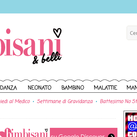
IDANZA
NEONATO
BAMBINO
MALATTIE
MA
iedi al Medico
Settimane di Gravidanza
Battesimo No St