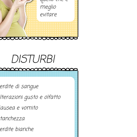
meglio
evitare
DISTURBI
erdite di sangue
lterazioni gusto e olfatto
ausea e vomito
tanchezza
erdite bianche