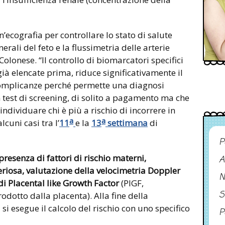
’ecografia per controllare lo stato di salute
erali del feto e la flussimetria delle arterie
olonese. “Il controllo di biomarcatori specifici
 già elencate prima, riduce significativamente il
 complicanze perché permette una diagnosi
n test di screening, di solito a pagamento ma che
individuare chi è più a rischio di incorrere in
a
a
cuni casi tra l’
11
e la
13
settimana
di
P
presenza di fattori di rischio materni,
A
riosa, valutazione della velocimetria Doppler
N
di Placental like Growth Factor
(PlGF,
S
dotto dalla placenta). Alla fine della
 si esegue il calcolo del rischio con uno specifico
P