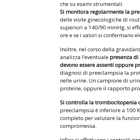
che su esami strumentali.
Si monitora regolarmente la pres
delle visite ginecologiche di rout
superiori a 140/90 mmHg, si eff
ore e se i valori si confermano el
Inoltre, nel corso della gravidanza
analizza l’eventuale
presenza di 
devono essere assenti oppure
pr
diagnosi di preeclampsia la pro
nelle urine. Un campione di uri
proteine, oppure il rapporto prot
Si controlla la trombocitopenia o
preeclampsia è inferiore a 100 
completo per valutare la funzion
compromessa.
Infine si effettuano i controlli p