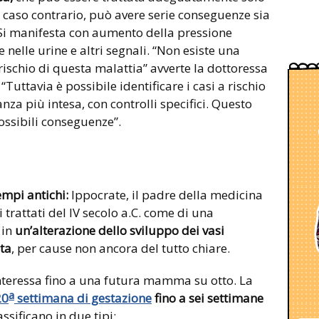
n caso contrario, può avere serie conseguenze sia
i manifesta con aumento della pressione
 nelle urine e altri segnali. “Non esiste una
rischio di questa malattia” avverte la dottoressa
“Tuttavia è possibile identificare i casi a rischio
nza più intesa, con controlli specifici. Questo
ossibili conseguenze”.
empi antichi:
Ippocrate, il padre della medicina
 trattati del IV secolo a.C. come di una
 in
un’alterazione dello sviluppo dei vasi
ta
, per cause non ancora del tutto chiare.
nteressa fino a una futura mamma su otto. La
a
20
settimana di gestazione
fino a sei settimane
assificano in due tipi: