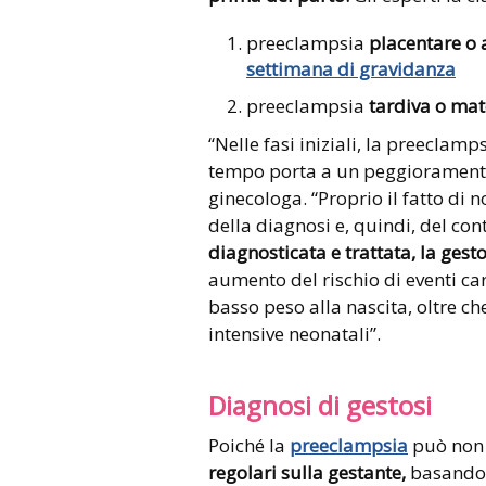
preeclampsia
placentare o 
settimana di gravidanza
preeclampsia
tardiva o ma
“Nelle fasi iniziali, la preeclam
tempo porta a un peggioramento
ginecologa. “Proprio il fatto di
della diagnosi e, quindi, del con
diagnosticata e trattata, la ges
aumento del rischio di eventi ca
basso peso alla nascita, oltre ch
intensive neonatali”.
Diagnosi di gestosi
Poiché la
preeclampsia
può non 
regolari sulla gestante,
basandosi