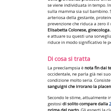
se viene individuata in tempo. I
sulla mamma sia sul bambino. S
arteriosa della gestante, proteine
prevenzione che riduca a zero il 
Elisabetta Colonese, ginecologa.
e attuare su questi una sorveglia
riduce in modo significativo le p
Di cosa si tratta
La preeclampsia è
nota fin dai t
occidentale, ne parla già nei suoi
condizione molto seria. Consiste
sanguigni che irrorano la placen
Secondo le stime, attualmente i
gestosi
di solito compare dalla
prima del parto.
Gli esperti la cl