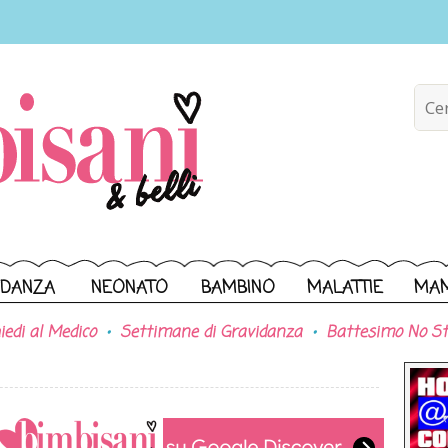
IDANZA
NEONATO
BAMBINO
MALATTIE
MA
iedi al Medico
Settimane di Gravidanza
Battesimo No St