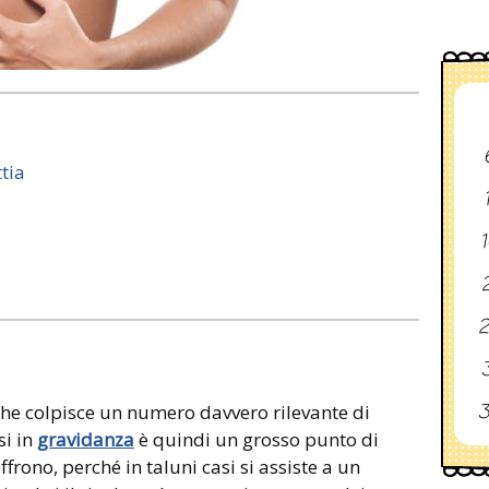
tia
1
2
2
3
3
che colpisce un numero davvero rilevante di
si in
gravidanza
è quindi un grosso punto di
rono, perché in taluni casi si assiste a un