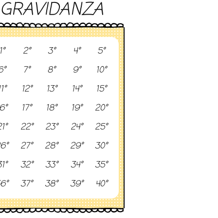
GRAVIDANZA
1°
2°
3°
4°
5°
6°
7°
8°
9°
10°
11°
12°
13°
14°
15°
6°
17°
18°
19°
20°
1°
22°
23°
24°
25°
6°
27°
28°
29°
30°
1°
32°
33°
34°
35°
6°
37°
38°
39°
40°