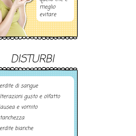
meglio
evitare
DISTURBI
erdite di sangue
lterazioni gusto e olfatto
ausea e vomito
tanchezza
erdite bianche