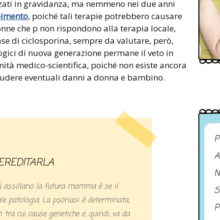
izzati in gravidanza, ma nemmeno nei due anni
pimento
, poiché tali terapie potrebbero causare
onne che p non rispondono alla terapia locale,
se di ciclosporina, sempre da valutare, però,
logici di nuova generazione permane il veto in
ità medico-scientifica, poiché non esiste ancora
scludere eventuali danni a donna e bambino.
P
A
 EREDITARLA
N
ù assillano la futura mamma è se il
S
le patologia. La psoriasi è determinata,
P
ri tra cui cause genetiche e, quindi, va da