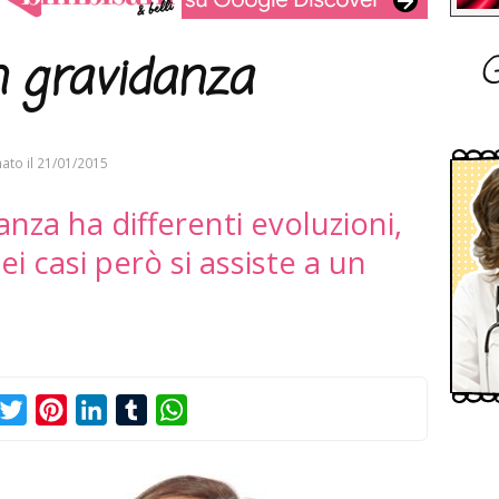
G
n gravidanza
ato il
21/01/2015
anza ha differenti evoluzioni,
i casi però si assiste a un
acebook
Twitter
Pinterest
LinkedIn
Tumblr
WhatsApp