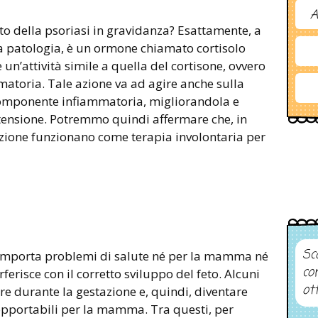
A
o della psoriasi in gravidanza? Esattamente, a
la patologia, è un ormone chiamato cortisolo
 un’attività simile a quella del cortisone, ovvero
atoria. Tale azione va ad agire anche sulla
 componente infiammatoria, migliorandola e
tensione. Potremmo quindi affermare che, in
tazione funzionano come terapia involontaria per
Sco
comporta problemi di salute né per la mamma né
co
ferisce con il corretto sviluppo del feto. Alcuni
ot
e durante la gestazione e, quindi, diventare
sopportabili per la mamma. Tra questi, per