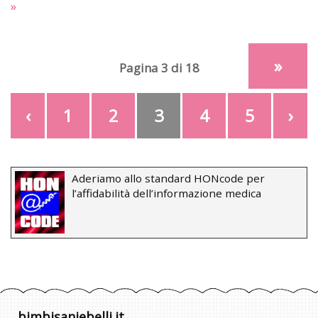
»
»
Pagina 3 di 18
‹
1
2
3
4
5
›
Aderiamo allo standard HONcode per
l’affidabilità dell’informazione medica
bimbisaniebelli.it