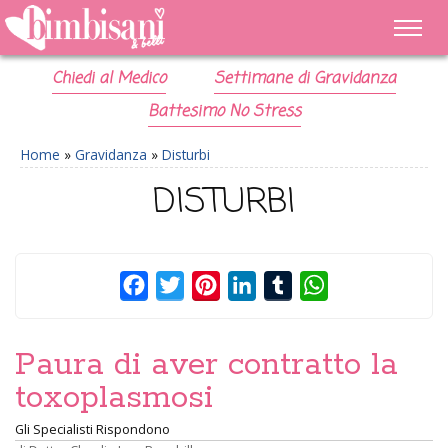
Chiedi al Medico
Settimane di Gravidanza
Battesimo No Stress
Home
»
Gravidanza
»
Disturbi
DISTURBI
Facebook
Twitter
Pinterest
LinkedIn
Tumblr
WhatsApp
Paura di aver contratto la
toxoplasmosi
Gli Specialisti Rispondono