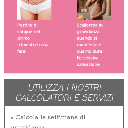
Perdite di
Scialorrea in
sangue nel
gravidanza:
primo
quando si
trimestre: cosa
manifesta e
fare
quanto dura
l’eccessiva
salivazione
UTILIZZA I NOSTRI
CALCOLATORI E SERVIZI
Calcola le settimane di
gravidanza