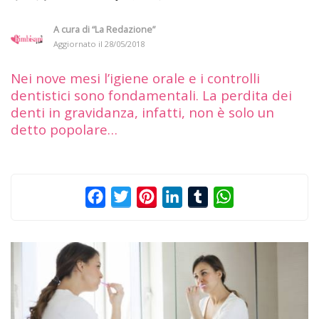
A cura di
“La Redazione”
Aggiornato il
28/05/2018
Nei nove mesi l’igiene orale e i controlli
dentistici sono fondamentali. La perdita dei
denti in gravidanza, infatti, non è solo un
detto popolare…
Facebook
Twitter
Pinterest
LinkedIn
Tumblr
WhatsApp