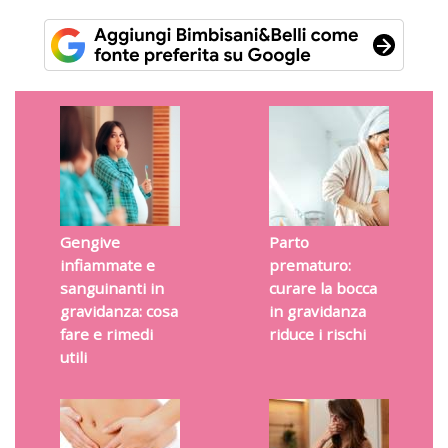
Gengive
Parto
infiammate e
prematuro:
sanguinanti in
curare la bocca
gravidanza: cosa
in gravidanza
fare e rimedi
riduce i rischi
utili