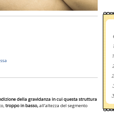
1
assa
2
2
3
3
dizione della gravidanza in cui questa struttura
to,
troppo in basso,
all’altezza del segmento