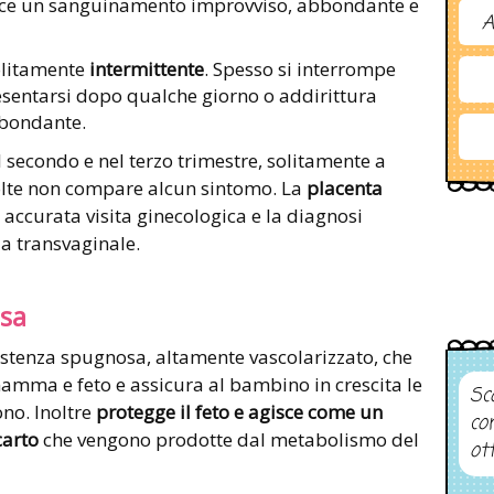
vece un sanguinamento improvviso, abbondante e
A
olitamente
intermittente
. Spesso si interrompe
sentarsi dopo qualche giorno o addirittura
bbondante.
 secondo e nel terzo trimestre, solitamente a
volte non compare alcun sintomo. La
placenta
 accurata visita ginecologica e la diagnosi
a transvaginale.
ssa
istenza spugnosa, altamente vascolarizzato, che
mamma e feto e assicura al bambino in crescita le
Sco
ono. Inoltre
protegge il feto e agisce come un
co
carto
che vengono prodotte dal metabolismo del
ot