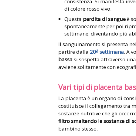
consistenza. Si manifesta in
di colore rosso vivo.
Questa
perdita di sangue
è s
spontaneamente per poi ripre
settimane, diventando più a
Il sanguinamento si presenta nel
a
partire dalla
20
settimana
. A 
bassa
si sospetta attraverso una
avviene solitamente con ecografi
Vari tipi di placenta ba
La placenta è un organo di cons
costituisce il collegamento tra 
sostanze nutritive che gli occorr
filtro smaltendo le sostanze di s
bambino stesso.