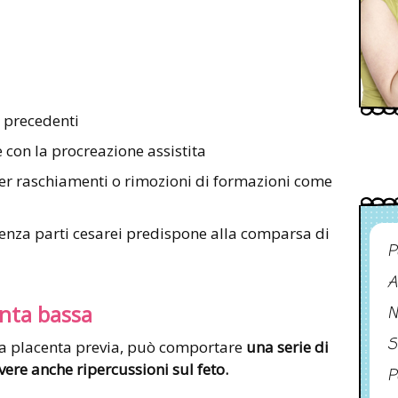
 precedenti
 con la procreazione assistita
 per raschiamenti o rimozioni di formazioni come
denza parti cesarei predispone alla comparsa di
P
A
nta bassa
N
S
la placenta previa, può comportare
una serie di
ere anche ripercussioni sul feto.
P