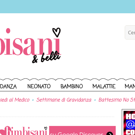
IDANZA
NEONATO
BAMBINO
MALATTIE
MA
iedi al Medico
Settimane di Gravidanza
Battesimo No St