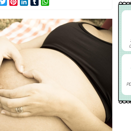
acebook
Twitter
Pinterest
LinkedIn
Tumblr
WhatsApp
PE