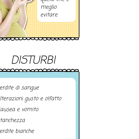
meglio
evitare
DISTURBI
erdite di sangue
lterazioni gusto e olfatto
ausea e vomito
tanchezza
erdite bianche