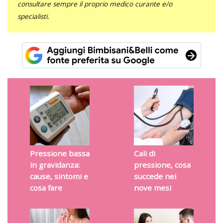
consultare sempre il proprio medico curante e/o
specialisti.
Pressione bassa
Cali di
in gravidanza:
pressione, cosa
cause, sintomi e
succede nei
cosa fare
nove mesi