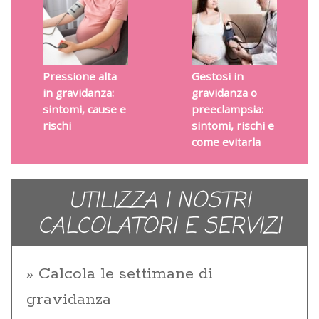
Pressione alta
Gestosi in
in gravidanza:
gravidanza o
sintomi, cause e
preeclampsia:
rischi
sintomi, rischi e
come evitarla
UTILIZZA I NOSTRI
CALCOLATORI E SERVIZI
Calcola le settimane di
gravidanza