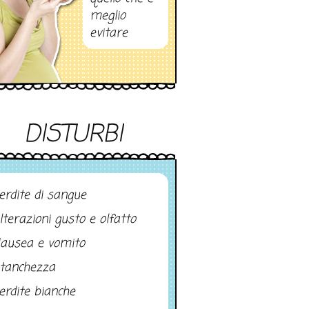
meglio
evitare
DISTURBI
erdite di sangue
lterazioni gusto e olfatto
ausea e vomito
tanchezza
erdite bianche