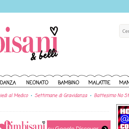
IDANZA
NEONATO
BAMBINO
MALATTIE
MA
iedi al Medico
Settimane di Gravidanza
Battesimo No St