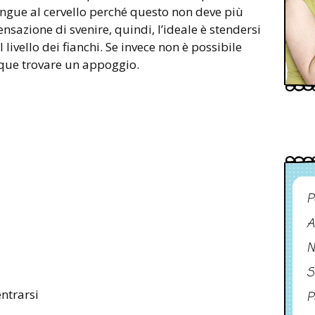
angue al cervello perché questo non deve più
sensazione di svenire, quindi, l’ideale è stendersi
 livello dei fianchi. Se invece non è possibile
nque trovare un appoggio.
P
A
N
S
entrarsi
P