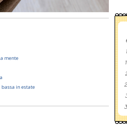
 a mente
1
2
ca
2
bassa in estate
3
3