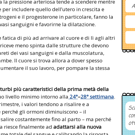
a la pressione arteriosa tende a scendere mentre
A
 per includere quello dell’utero in crescita e
estrogeni e il progesterone in particolare, fanno la
 vasi sanguigni e favorirne la dilatazione.
e fatica di più ad arrivare al cuore e di lì agli altri
hé riceve meno spinta dalle strutture che devono
pareti dei vasi sanguigni e dalla muscolatura,
ambe. Il cuore si trova allora a dover spesso
d aumentare il suo lavoro, per pompare la stessa
turbi più caratteristici della prima metà della
uo livello minimo intorno alla
24°
–
28° settimana
.
imestre, i valori tendono a risalire e a
Sco
e perché gli ormoni diminuiscono – il
co
a salire costantemente fino al parto – ma perché
ot
 riesce finalmente ad
adattarsi alla nuova
me totale del sangue e calibrando la risposta