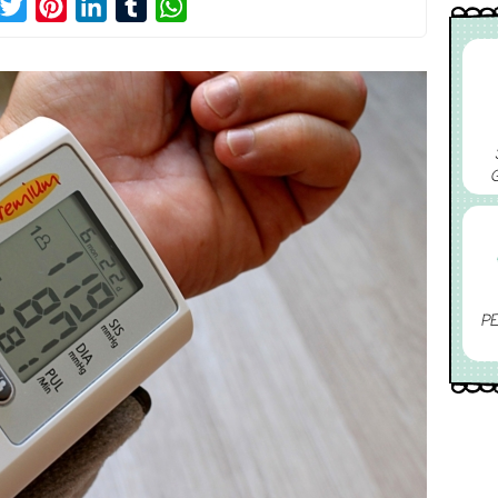
acebook
Twitter
Pinterest
LinkedIn
Tumblr
WhatsApp
PE