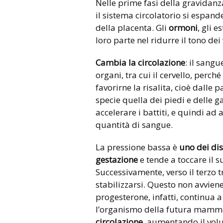
Nelle prime fasi della gravidanz
il sistema circolatorio si espande
della placenta. Gli
ormoni
, gli 
loro parte nel ridurre il tono dei
Cambia la circolazione
: il sangu
organi, tra cui il cervello, perc
favorirne la risalita, cioè dalle 
specie quella dei piedi e delle g
accelerare i battiti, e quindi a
quantità di sangue.
La pressione bassa è
uno dei dis
gestazione
e tende a toccare il s
Successivamente, verso il terzo tr
stabilizzarsi. Questo non avvien
progesterone, infatti, continua 
l’organismo della futura mamma
circolazione
, aumentando il volu