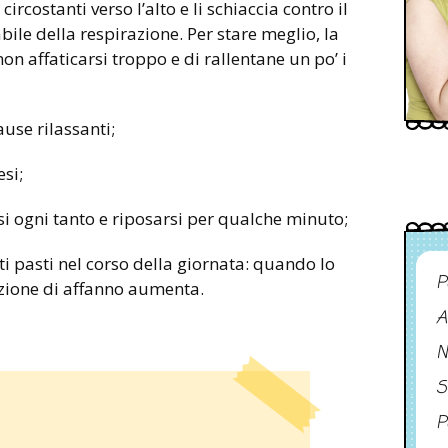
ircostanti verso l’alto e li schiaccia contro il
le della respirazione. Per stare meglio, la
 affaticarsi troppo e di rallentane un po’ i
use rilassanti;
esi;
si ogni tanto e riposarsi per qualche minuto;
 pasti nel corso della giornata: quando lo
P
azione di affanno aumenta.
A
N
S
P