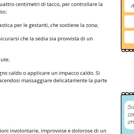
attro centimetri di tacco, per controllare la
A
so;
stica per le gestanti, che sostiene la zona;
sicurarsi che la sedia sia provvista di un
ute;
gno caldo o applicare un impacco caldo. Sì
 facendosi massaggiare delicatamente la parte
Sco
co
ot
oni involontarie, improvvise e dolorose di un