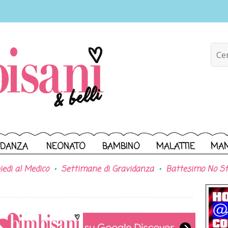
IDANZA
NEONATO
BAMBINO
MALATTIE
MA
iedi al Medico
Settimane di Gravidanza
Battesimo No St