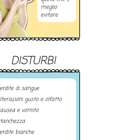
meglio
evitare
DISTURBI
erdite di sangue
lterazioni gusto e olfatto
ausea e vomito
tanchezza
erdite bianche