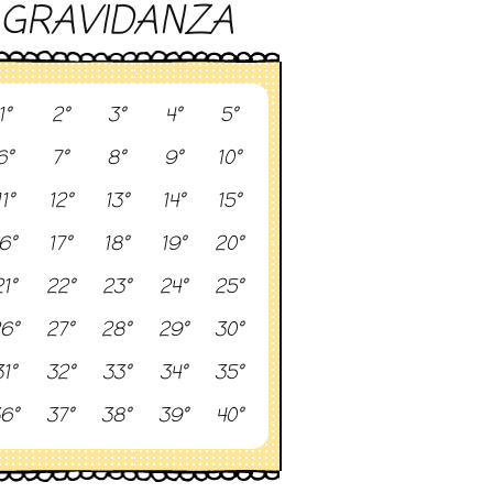
GRAVIDANZA
1°
2°
3°
4°
5°
6°
7°
8°
9°
10°
11°
12°
13°
14°
15°
6°
17°
18°
19°
20°
1°
22°
23°
24°
25°
6°
27°
28°
29°
30°
1°
32°
33°
34°
35°
6°
37°
38°
39°
40°