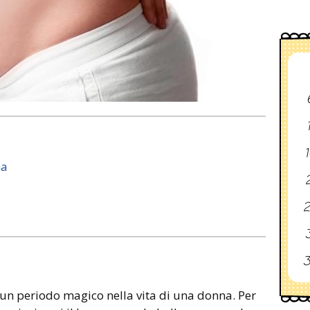
1
na
2
2
3
3
un periodo magico nella vita di una donna. Per