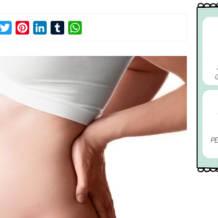
acebook
Twitter
Pinterest
LinkedIn
Tumblr
WhatsApp
PE