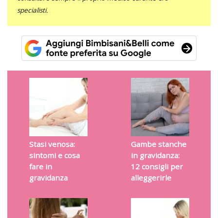
specialisti.
Stasi venosa:
Gambe stanche
sintomi e cosa
in gravidanza:
fare in
12 consigli per
gravidanza
alleggerirle