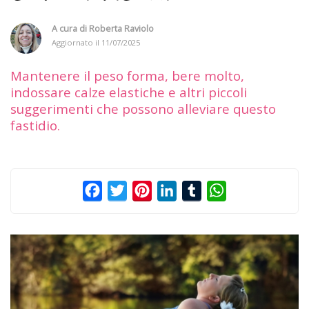
A cura di
Roberta Raviolo
Aggiornato il
11/07/2025
Mantenere il peso forma, bere molto,
indossare calze elastiche e altri piccoli
suggerimenti che possono alleviare questo
fastidio.
Facebook
Twitter
Pinterest
LinkedIn
Tumblr
WhatsApp