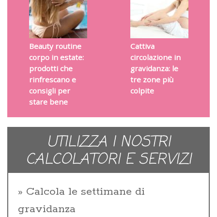
Beauty routine
Cattiva
corpo in estate:
circolazione in
prodotti che
gravidanza: le
rinfrescano e
tre zone più
consigli per
colpite
stare bene
UTILIZZA I NOSTRI
CALCOLATORI E SERVIZI
Calcola le settimane di
gravidanza