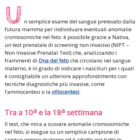
U
n semplice esame del sangue prelevato dalla
futura mamma per individuare eventuali anomalie
cromosomiche nel feto: è possibile grazie a Nativa,
un test prenatale di screening non invasivo (NIPT –
Non Invasive Prenatal Test) che, analizzando i
frammenti di
Dna del feto
che circolano nel sangue
materno, è in grado di indicare i nascituri per i quali
è consigliabile un ulteriore approfondimento con
tecniche diagnostiche più invasive, come
l’amniocentesi o la
villocentesi
.
a
a
Tra a 10
e la 18
settimana
Il test, che mira a scovare anomalie cromosomiche
nel feto, si esegue su un semplice campione di
sangue venoso materno ed è adatto per tutte le