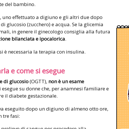
te del bambino.
, uno effettuato a digiuno e gli altri due dopo
di glucosio (zucchero) e acqua. Se la glicemia
ali, in genere il ginecologo consiglia alla futura
ione bilanciata e ipocalorica
.
i è necessaria la terapia con insulina.
rla e come si esegue
le di glucosio
(OGTT),
non è un esame
 esegue su donne che, per anamnesi familiare e
e il diabete gestazionale.
e va eseguito dopo un digiuno di almeno otto ore,
 tre fasi:
 prelievo di sangue per procedere alla