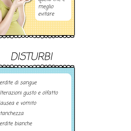
meglio
evitare
DISTURBI
erdite di sangue
lterazioni gusto e olfatto
ausea e vomito
tanchezza
erdite bianche