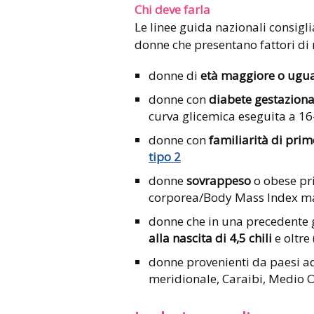
Chi deve farla
Le linee guida nazionali consigli
donne che presentano fattori di r
donne di
età maggiore o ugua
donne con
diabete gestaziona
curva glicemica eseguita a 1
donne con
familiarità di pri
tipo 2
donne
sovrappeso
o obese pr
corporea/Body Mass Index ma
donne che in una precedente 
alla nascita di 4,5 chili
e oltr
donne provenienti da paesi ad 
meridionale, Caraibi, Medio O