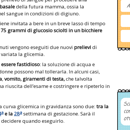
A
 basale
della futura mamma, ossia la
el sangue in condizioni di digiuno.
ene invitata a bere in un breve lasso di tempo
a
75 grammi di glucosio sciolti in un bicchiere
inuti vengono eseguiti due nuovi
prelievi
di
 variata la glicemia.
essere fastidioso
: la soluzione di acqua e
donne possono mal tollerarla. In alcuni casi,
a
,
vomito, giramenti di testa,
che talvolta
riuscita dell’esame e costringere e ripeterlo in
Sco
 la curva glicemica in gravidanza sono due:
tra la
co
a
a
4
e la
28
settimana di gestazione. Sarà il
ot
a decidere quando eseguirlo.