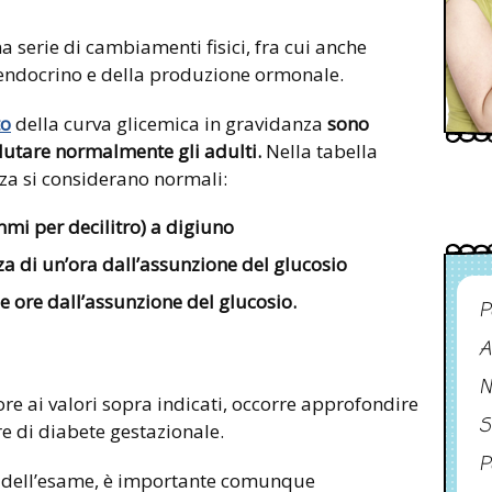
 serie di cambiamenti fisici, fra cui anche
 endocrino e della produzione ormonale.
to
della curva glicemica in gravidanza
sono
valutare normalmente gli adulti.
Nella tabella
nza si considerano normali:
mmi per decilitro) a digiuno
za di un’ora dall’assunzione del glucosio
e ore dall’assunzione del glucosio.
P
A
N
ore ai valori sopra indicati, occorre approfondire
S
e di diabete gestazionale.
P
i dell’esame, è importante comunque