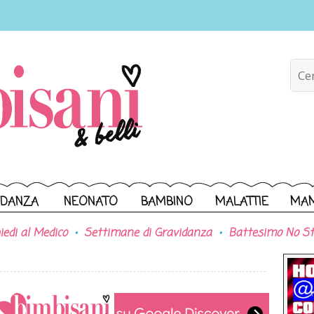
IDANZA
NEONATO
BAMBINO
MALATTIE
MA
iedi al Medico
Settimane di Gravidanza
Battesimo No St