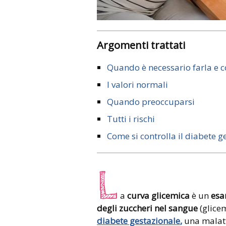
Argomenti trattati
Quando è necessario farla e 
I valori normali
Quando preoccuparsi
Tutti i rischi
Come si controlla il diabete g
L
a
curva glicemica
è un
esa
degli zuccheri nel sangue
(glice
diabete gestazionale
,
una malatt