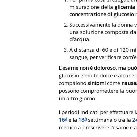
misurazione della
glicemia
concentrazione di glucosio
n
Successivamente la donna vi
una soluzione composta d
d’acqua.
A distanza di 60 e di 120 m
sangue, per verificare com’è
L’esame non è doloroso, ma può 
glucosio è molte dolce e alcune 
compaiono
sintomi
come
nause
possono compromettere la buona 
un altro giorno.
I periodi indicati per effettuare
a
a
16
e la
18
settimana o
tra la
2
medico a prescrivere l’esame e 