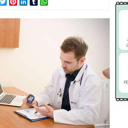
acebook
Twitter
Pinterest
LinkedIn
Tumblr
WhatsApp
PE