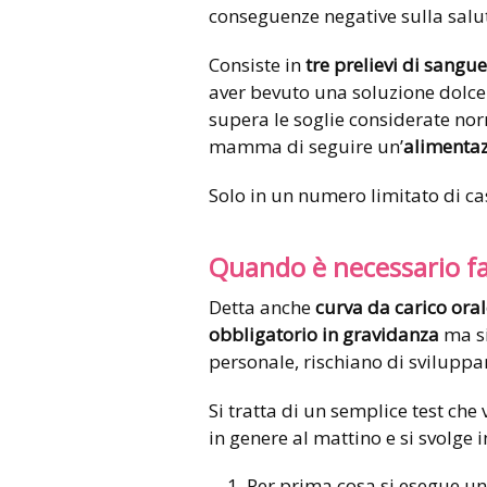
conseguenze negative sulla salu
Consiste in
tre prelievi di sangue
aver bevuto una soluzione dolce 
supera le soglie considerate norm
mamma di seguire un’
alimentaz
Solo in un numero limitato di cas
Quando è necessario fa
Detta anche
curva da carico ora
obbligatorio in gravidanza
ma si
personale, rischiano di sviluppar
Si tratta di un semplice test ch
in genere al mattino e si svolge in
Per prima cosa si esegue un