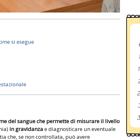
come si esegue
1
2
estazionale
2
3
3
me del sangue che permette di misurare il livello
mia)
in gravidanza
e diagnosticare un eventuale
ia che, se non controllata, può avere