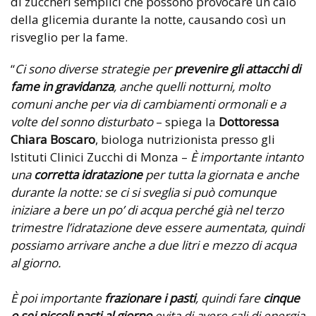
di zuccheri semplici che possono provocare un calo
della glicemia durante la notte, causando così un
risveglio per la fame.
“
Ci sono diverse strategie per
prevenire gli attacchi di
fame in gravidanza
, anche quelli notturni, molto
comuni anche per via di cambiamenti ormonali e a
volte del sonno disturbato
– spiega la
Dottoressa
Chiara Boscaro
, biologa nutrizionista presso gli
Istituti Clinici Zucchi di Monza –
È importante intanto
una
corretta idratazione
per tutta la giornata e anche
durante la notte: se ci si sveglia si può comunque
iniziare a bere un po’ di acqua perché già nel terzo
trimestre l’idratazione deve essere aumentata, quindi
possiamo arrivare anche a due litri e mezzo di acqua
al giorno.
È poi importante
frazionare i pasti
, quindi fare
cinque
o sei piccoli pasti al giorno
evita di avere cali di energia