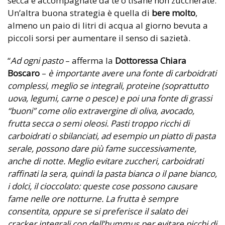
secca e accompagnate da tè o tisane non zuccherate.
Un’altra buona strategia è quella di
bere molto
,
almeno un paio di litri di acqua al giorno bevuta a
piccoli sorsi per aumentare il senso di sazietà.
“
Ad ogni pasto
– afferma la
Dottoressa Chiara
Boscaro
–
è importante avere una fonte di carboidrati
complessi, meglio se integrali, proteine (soprattutto
uova, legumi, carne o pesce) e poi una fonte di grassi
“buoni” come olio extravergine di oliva, avocado,
frutta secca o semi oleosi. Pasti troppo ricchi di
carboidrati o sbilanciati, ad esempio un piatto di pasta
serale, possono dare più fame successivamente,
anche di notte.
Meglio evitare zuccheri, carboidrati
raffinati la sera, quindi la pasta bianca o il pane bianco,
i dolci, il cioccolato: queste cose possono causare
fame nelle ore notturne. La frutta è sempre
consentita, oppure se si preferisce il salato dei
cracker integrali con dell’hummus per evitare picchi di