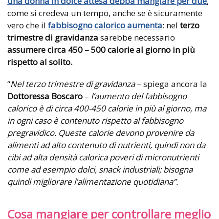
una donna in dolce attesa debba mangiare per due
,
come si credeva un tempo, anche se è sicuramente
vero che il
fabbisogno calorico aumenta
: nel
terzo
trimestre di gravidanza
sarebbe necessario
assumere circa 450 – 500 calorie al giorno in più
rispetto al solito.
“
Nel terzo trimestre di gravidanza
– spiega ancora la
Dottoressa Boscaro
–
l’aumento del fabbisogno
calorico è di circa 400-450 calorie in più al giorno, ma
in ogni caso è contenuto rispetto al fabbisogno
pregravidico. Queste calorie devono provenire da
alimenti ad alto contenuto di nutrienti, quindi non da
cibi ad alta densità calorica poveri di micronutrienti
come ad esempio dolci, snack industriali; bisogna
quindi migliorare l’alimentazione quotidiana”.
Cosa mangiare per controllare meglio