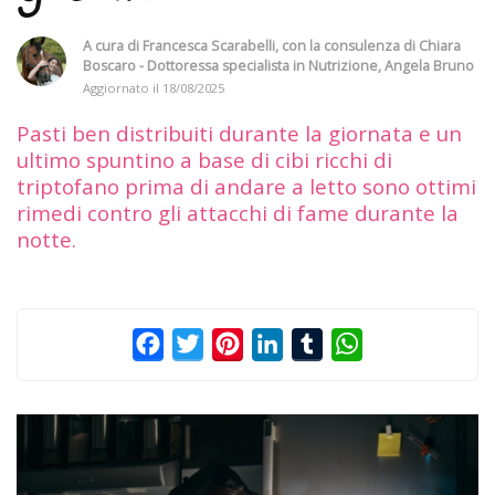
A cura di
Francesca Scarabelli
, con la consulenza di
Chiara
Boscaro - Dottoressa specialista in Nutrizione
,
Angela Bruno
Aggiornato il
18/08/2025
Pasti ben distribuiti durante la giornata e un
ultimo spuntino a base di cibi ricchi di
triptofano prima di andare a letto sono ottimi
rimedi contro gli attacchi di fame durante la
notte.
Facebook
Twitter
Pinterest
LinkedIn
Tumblr
WhatsApp