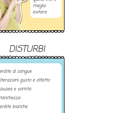
meglio
evitare
DISTURBI
erdite di sangue
lterazioni gusto e olfatto
ausea e vomito
tanchezza
erdite bianche