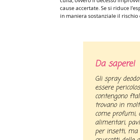
culla, ovvero il decesso improvvis
cause accertate. Se si riduce l’e
in maniera sostanziale il rischio 
Da sapere!
Gli spray deodoranti per la casa possono
essere pericolo
contengono ftal
trovano in molt
come profumi, c
alimentari, pavi
per insetti, ma 