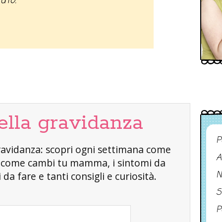
auto.
ella gravidanza
P
a gravidanza: scopri ogni settimana come
A
, come cambi tu mamma, i sintomi da
N
da fare e tanti consigli e curiosità.
S
P