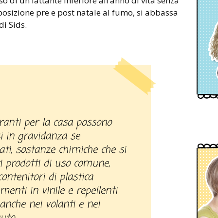
o di un lattante inferiore all’anno di vita senza
sposizione pre e post natale al fumo, si abbassa
di Sids.
si in gravidanza se
ati, sostanze chimiche che si
i prodotti di uso comune,
ontenitori di plastica
menti in vinile e repellenti
anche nei volanti e nei