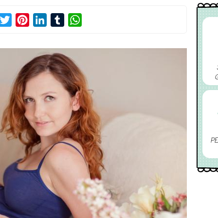
acebook
Twitter
Pinterest
LinkedIn
Tumblr
WhatsApp
PE