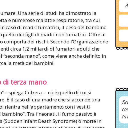
A
 fumare. Una serie di studi ha dimostrato la
etta e numerose malattie respiratorie, tra cui
 in caso di madri fumatrici, il peso del bambino
a quello dei figli di madri non fumatrici. Oltre al
vo comporta dei rischi. Secondo l’Organizzazione
nti circa 1,2 miliardi di fumatori adulti che
 “seconda mano”, come viene anche definito in
irca la metà dei bambini.
o di terza mano
o” – spiega Cutrera – cioè quello di cui si
e. È il caso di una madre che si accende una
Sco
oi rientra nell’appartamento con i vestiti
co
l bambino”. Tra i neonati, il fumo passivo è
ot
ids (Sudden Infant Death Syndrome) o morte in