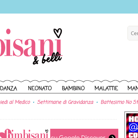
IDANZA
NEONATO
BAMBINO
MALATTIE
MA
iedi al Medico
Settimane di Gravidanza
Battesimo No St