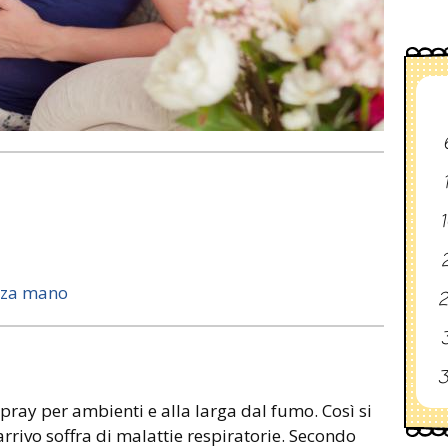
1
2
erza mano
2
3
3
spray per ambienti e alla larga dal fumo. Così si
 arrivo soffra di malattie respiratorie. Secondo