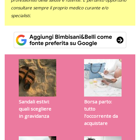
consultare sempre il proprio medico curante e/o
specialisti.
Sandali estivi:
Borsa parto:
quali scegliere
tutto
in gravidanza
l’occorrente da
acquistare