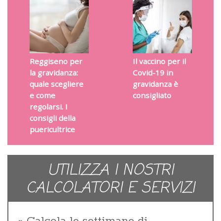
Reggiseno per
Il vaccino per il
la gravidanza:
Covid-19 in
quale scegliere
gravidanza è
e come
consigliato
regolarsi. I
consigli della
puericultrice
UTILIZZA I NOSTRI
CALCOLATORI E SERVIZI