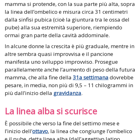
mamma si protende, con la sua parte più alta, sopra
la linea dell’ombelico e misura circa 31 centimetri
dalla sinfisi pubica (cioè la giuntura tra le ossa del
pube) alla sua estremità superiore, riempiendo
ormai gran parte della cavità addominale.
In alcune donne la crescita è più graduale, mentre in
altre sembra quasi improvvisa e il pancione
manifesta uno sviluppo improvviso. Prosegue
parallelamente anche l’aumento di peso della futura
mamma, che alla fine della
31a settimana
dovrebbe
pesare, in media, non più di 9,5 – 11 chilogrammi in
più dall’inizio della
gravidanza
.
La linea alba si scurisce
È possibile che verso la fine del settimo mese e
l’inizio dell’
ottavo
, la linea che congiunge l’ombelico
e il pube, detta linea alba (dall’aggettivo latino