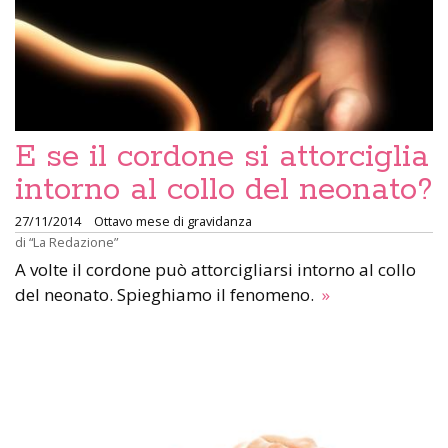
E se il cordone si attorciglia
intorno al collo del neonato?
27/11/2014
Ottavo mese di gravidanza
di
“La Redazione”
A volte il cordone può attorcigliarsi intorno al collo
del neonato. Spieghiamo il fenomeno.
»