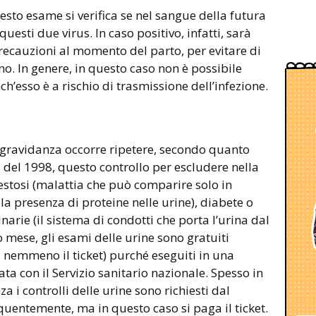
esto esame si verifica se nel sangue della futura
sti due virus. In caso positivo, infatti, sarà
recauzioni al momento del parto, per evitare di
no. In genere, in questo caso non è possibile
h’esso è a rischio di trasmissione dell’infezione.
i gravidanza occorre ripetere, secondo quanto
5 del 1998, questo controllo per escludere nella
tosi (malattia che può comparire solo in
a presenza di proteine nelle urine), diabete o
inarie (il sistema di condotti che porta l’urina dal
o mese, gli esami delle urine sono gratuiti
a nemmeno il ticket) purché eseguiti in una
ta con il Servizio sanitario nazionale. Spesso in
a i controlli delle urine sono richiesti dal
uentemente, ma in questo caso si paga il ticket.