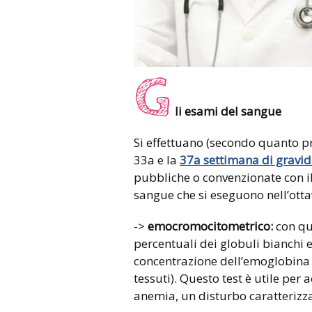
G
li esami del sangue
Si effettuano (secondo quanto pr
33a e la
37a settimana di gravi
pubbliche o convenzionate con il
sangue che si eseguono nell’ott
->
emocromocitometrico:
con que
percentuali dei globuli bianchi e
concentrazione dell’emoglobina (
tessuti). Questo test è utile pe
anemia, un disturbo caratterizza