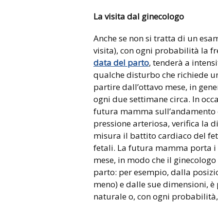
La visita dal ginecologo
Anche se non si tratta di un esam
visita), con ogni probabilità la f
data del parto
, tenderà a intens
qualche disturbo che richiede un
partire dall’ottavo mese, in gen
ogni due settimane circa. In occas
futura mamma sull’andamento de
pressione arteriosa, verifica la di
misura il battito cardiaco del fe
fetali. La futura mamma porta i r
mese, in modo che il ginecologo n
parto: per esempio, dalla posizi
meno) e dalle sue dimensioni, è 
naturale o, con ogni probabilità, 