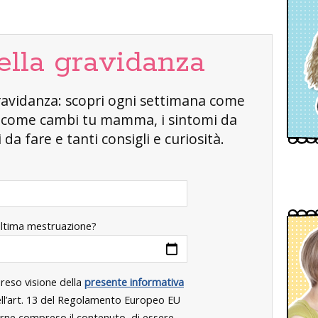
ella gravidanza
a gravidanza: scopri ogni settimana come
, come cambi tu mamma, i sintomi da
da fare e tanti consigli e curiosità.
ultima mestruazione?
preso visione della
presente informativa
dell’art. 13 del Regolamento Europeo EU
rne compreso il contenuto, di essere