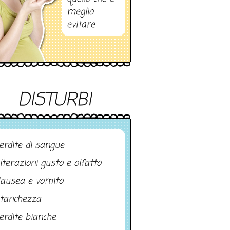
meglio
evitare
DISTURBI
erdite di sangue
lterazioni gusto e olfatto
ausea e vomito
tanchezza
erdite bianche