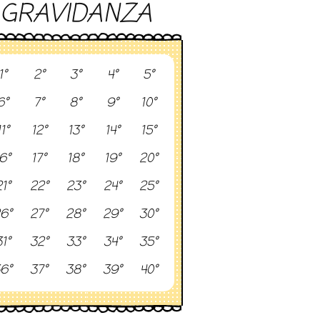
GRAVIDANZA
1°
2°
3°
4°
5°
6°
7°
8°
9°
10°
11°
12°
13°
14°
15°
6°
17°
18°
19°
20°
1°
22°
23°
24°
25°
6°
27°
28°
29°
30°
1°
32°
33°
34°
35°
6°
37°
38°
39°
40°