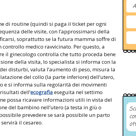
A
e di routine (quindi si paga il ticket per ogni
requenza delle visite, con l’approssimarsi della
ificarsi, soprattutto se la futura mamma soffre di
 controllo medico ravvicinato. Per questo, a
ere il ginecologo controlla che tutto proceda bene
ione della visita, lo specialista si informa con la
i disturbi, valuta l’aumento di peso, misura la
latazione del collo (la parte inferiore) dell’utero,
to e si informa sulla regolarità dei movimenti
isultati dell’
ecografia
eseguita nel settimo
e possa ricavare informazioni utili in vista del
one del bambino nell’utero (a testa in giù o
Sco
possibile prevedere se sarà possibile un parto
co
servirà il cesareo.
ot