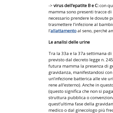
->
virus dell’epatite B e C:
con qu
mamma sono presenti tracce di que
necessario prendere le dovute p
trasmettere l’infezione al bambi
l’
allattamento
al seno, perché anc
Le analisi delle urine
Tra la 33a e la 37a settimana d
previsto dal decreto legge n. 24
futura mamma la presenza di ges
gravidanza, manifestandosi con l
un’infezione batterica alle vie ur
rene all’esterno). Anche in quest
(questo significa che non si pag
struttura pubblica o convenziona
quest’ultima fase della gravidanz
medico o dal ginecologo più freq