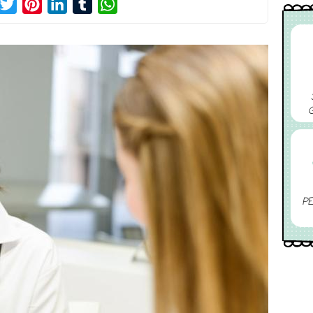
acebook
Twitter
Pinterest
LinkedIn
Tumblr
WhatsApp
PE