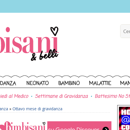
IDANZA
NEONATO
BAMBINO
MALATTIE
MA
iedi al Medico
Settimane di Gravidanza
Battesimo No St
danza
»
Ottavo mese di gravidanza