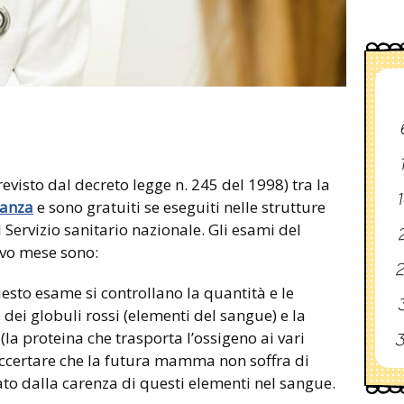
evisto dal decreto legge n. 245 del 1998) tra la
1
danza
e sono gratuiti se eseguiti nelle strutture
 Servizio sanitario nazionale. Gli esami del
2
avo mese sono:
2
sto esame si controllano la quantità e le
3
 dei globuli rossi (elementi del sangue) e la
la proteina che trasporta l’ossigeno ai vari
3
r accertare che la futura mamma non soffra di
to dalla carenza di questi elementi nel sangue.