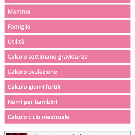
Mamma
Famiglia
Utilità
Calcolo settimane gravidanza
Calcolo ovulazione
Calcolo giorni fertili
Nomi per bambini
Calcolo ciclo mestruale