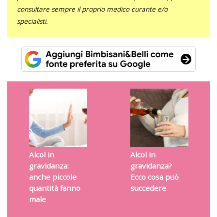
consultare sempre il proprio medico curante e/o
specialisti.
Alcol in
Alcol in
gravidanza:
gravidanza?
anche piccole
Ecco cosa può
quantità fanno
succedere
male