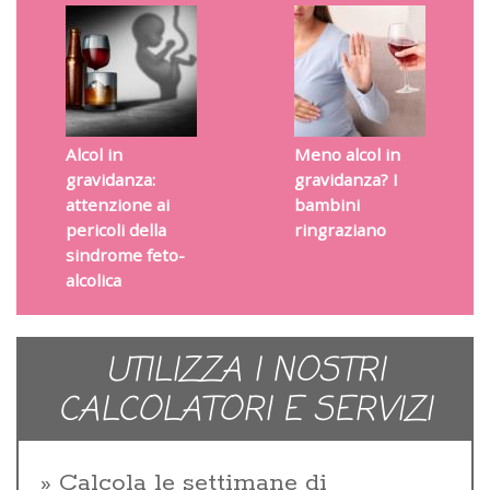
Alcol in
Meno alcol in
gravidanza:
gravidanza? I
attenzione ai
bambini
pericoli della
ringraziano
sindrome feto-
alcolica
UTILIZZA I NOSTRI
CALCOLATORI E SERVIZI
Calcola le settimane di