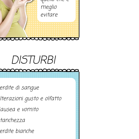
meglio
evitare
DISTURBI
erdite di sangue
lterazioni gusto e olfatto
ausea e vomito
tanchezza
erdite bianche