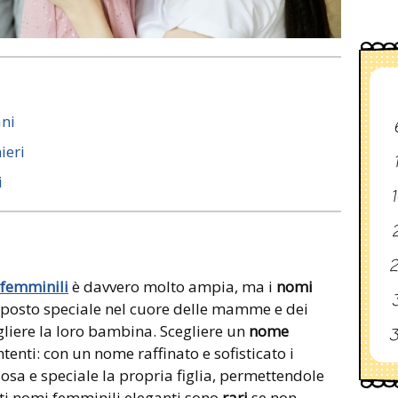
ani
ieri
i
1
2
2
femminili
è davvero molto ampia, ma i
nomi
3
posto speciale nel cuore delle mamme e dei
liere la loro bambina. Scegliere un
nome
3
tenti: con un nome raffinato e sofisticato i
iosa e speciale la propria figlia, permettendole
lti nomi femminili eleganti sono
rari
se non