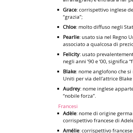
Grace
:
corrispettivo inglese d
“grazia”;
Chloe
:
molto diffuso negli Stati
Pearlie
:
usato sia nel Regno Uni
associato a qualcosa di prezio
Felicity
: usato prevalentemente
negli anni ’90 e ‘00, significa “f
Blake
: nome anglofono che si r
Uniti per via dell’attrice Blake 
Audrey
: nome inglese apparte
“nobile forza”.
Francesi
Adèle
: nome di origine germani
corrispettivo francese di Adel
Amélie
: corrispettivo francese