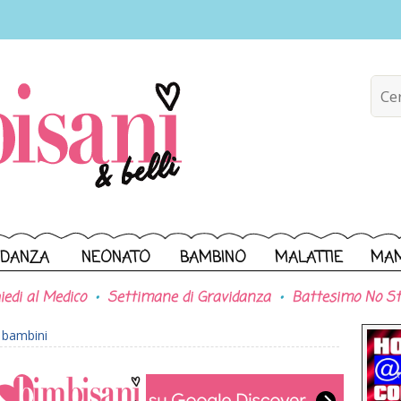
IDANZA
NEONATO
BAMBINO
MALATTIE
MA
iedi al Medico
Settimane di Gravidanza
Battesimo No St
r bambini