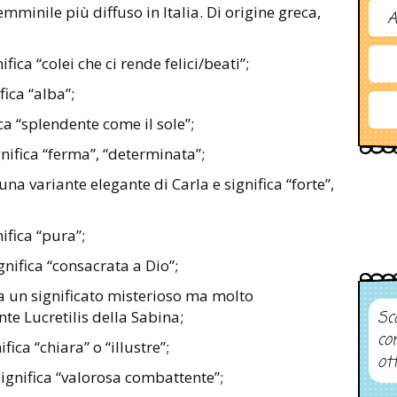
mminile più diffuso in Italia. Di origine greca,
A
nifica “colei che ci rende felici/beati”;
ifica “alba”;
ica “splendente come il sole”;
ignifica “ferma”, “determinata”;
 una variante elegante di Carla e significa “forte”,
nifica “pura”;
ignifica “consacrata a Dio”;
 ha un significato misterioso ma molto
e Lucretilis della Sabina;
Sco
co
ifica “chiara” o “illustre”;
ot
 significa “valorosa combattente”;