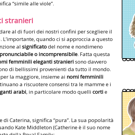
nifica “simile alle viole”.
 stranieri
re al di fuori dei nostri confini per scegliere il
 L’importante, quando ci si approccia a questo
enzione al
significato
del nome e nondimeno
mpronunciabile o incomprensibile
. Fatta questa
omi femminili eleganti stranieri
sono davvero
sono di bellissimi provenienti da tutto il mondo.
per la maggiore, insieme ai
nomi femminili
ntinuano a riscuotere consensi tra le mamme e i
ganti arabi
, in particolare modo quelli
corti
e
se di Caterina, significa “pura”. La sua popolarità
ando Kate Middleton (Catherine è il suo nome
arte della Royal Family;