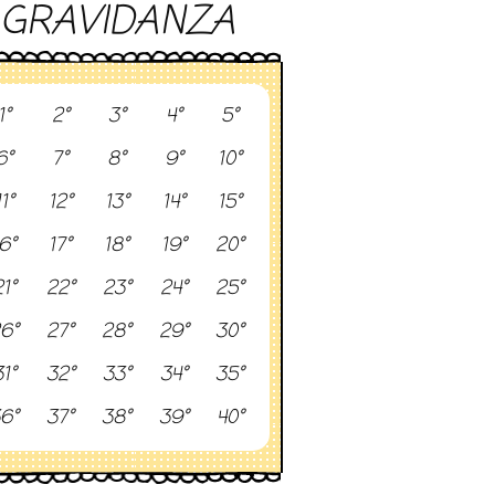
GRAVIDANZA
1°
2°
3°
4°
5°
6°
7°
8°
9°
10°
11°
12°
13°
14°
15°
6°
17°
18°
19°
20°
1°
22°
23°
24°
25°
6°
27°
28°
29°
30°
1°
32°
33°
34°
35°
6°
37°
38°
39°
40°