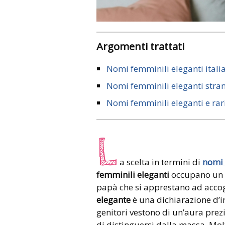
Argomenti trattati
Nomi femminili eleganti itali
Nomi femminili eleganti stran
Nomi femminili eleganti e rar
L
a scelta in termini di
nomi 
femminili eleganti
occupano un 
papà che si apprestano ad accog
elegante
è una dichiarazione d’in
genitori vestono di un’aura prez
di distinguersi dalla massa. Mo