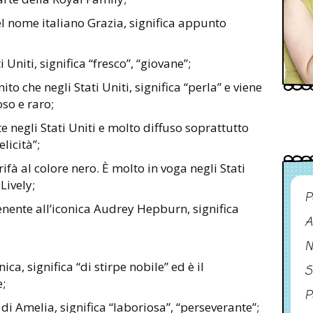
el nome italiano Grazia, significa appunto
 Uniti, significa “fresco”, “giovane”;
to che negli Stati Uniti, significa “perla” e viene
so e raro;
 negli Stati Uniti e molto diffuso soprattutto
elicità”;
ifà al colore nero. È molto in voga negli Stati
Lively;
P
nente all’iconica Audrey Hepburn, significa
A
N
ca, significa “di stirpe nobile” ed è il
S
e;
P
 di Amelia, significa “laboriosa”, “perseverante”;