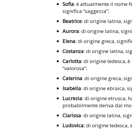
Sofia
: è attualmente il nome fe
significa “saggezza”;
Beatrice
: di origine latina, sig
Aurora
: di origine latina, sign
Elena
: di origine greca, signif
Costanza
: di origine latina, s
Carlotta
: di origine tedesca, è
“valorosa”;
Caterina
: di origine greca, sig
Isabella
: di origine ebraica, s
Lucrezia
: di origine etrusca,
probabilmente deriva dal mont
Clarissa
: di origine latina, sign
Ludovica
; di origine tedesca,