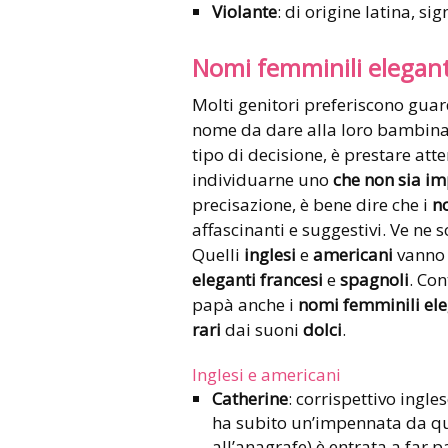
Violante
: di origine latina, sig
Nomi femminili eleganti
Molti genitori preferiscono guarda
nome da dare alla loro bambina.
tipo di decisione, è prestare att
individuarne uno
che non sia i
precisazione, è bene dire che i
n
affascinanti e suggestivi. Ve ne 
Quelli
inglesi
e
americani
vanno 
eleganti francesi
e
spagnoli
. Co
papà anche i
nomi femminili ele
rari
dai suoni
dolci
.
Inglesi e americani
Catherine
: corrispettivo ingle
ha subito un’impennata da qu
all’anagrafe) è entrata a far p