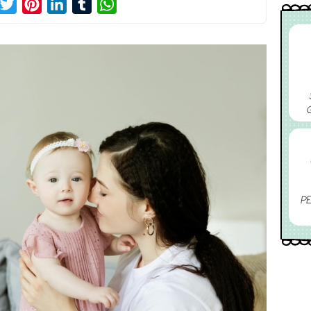
acebook
Twitter
Pinterest
LinkedIn
Tumblr
WhatsApp
PE