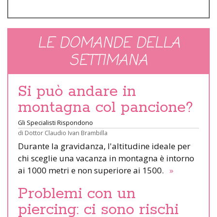
LE DOMANDE DELLA
SETTIMANA
Si può andare in
montagna col pancione?
Gli Specialisti Rispondono
di
Dottor Claudio Ivan Brambilla
Durante la gravidanza, l'altitudine ideale per
chi sceglie una vacanza in montagna è intorno
ai 1000 metri e non superiore ai 1500.
»
Problemi con un
piercing: ci sono rischi