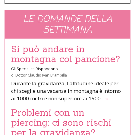
LE DOMANDE DELLA
SETTIMANA
Si può andare in
montagna col pancione?
Gli Specialisti Rispondono
di
Dottor Claudio Ivan Brambilla
Durante la gravidanza, l'altitudine ideale per
chi sceglie una vacanza in montagna è intorno
ai 1000 metri e non superiore ai 1500.
»
Problemi con un
piercing: ci sono rischi
per la gravidanza?