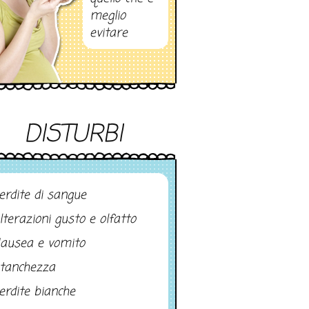
meglio
evitare
DISTURBI
erdite di sangue
lterazioni gusto e olfatto
ausea e vomito
tanchezza
erdite bianche