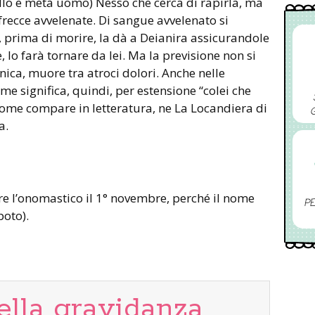
llo e metà uomo) Nesso che cerca di rapirla, ma
frecce avvelenate. Di sangue avvelenato si
 prima di morire, la dà a Deianira assicurandole
 lo farà tornare da lei. Ma la previsione non si
nica, muore tra atroci dolori. Anche nelle
ome significa, quindi, per estensione “colei che
 nome compare in letteratura, ne La Locandiera di
a.
re l’onomastico il 1° novembre, perché il nome
PE
poto).
ella gravidanza