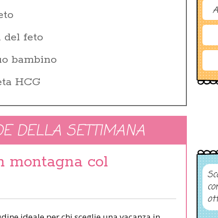
A
eto
 del feto
tuo bambino
Beta HCG
E DELLA SETTIMANA
in montagna col
Sco
co
ot
udine ideale per chi sceglie una vacanza in