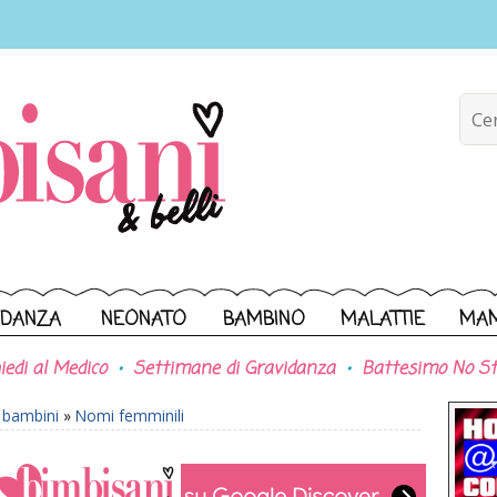
IDANZA
NEONATO
BAMBINO
MALATTIE
MA
iedi al Medico
Settimane di Gravidanza
Battesimo No St
r bambini
»
Nomi femminili