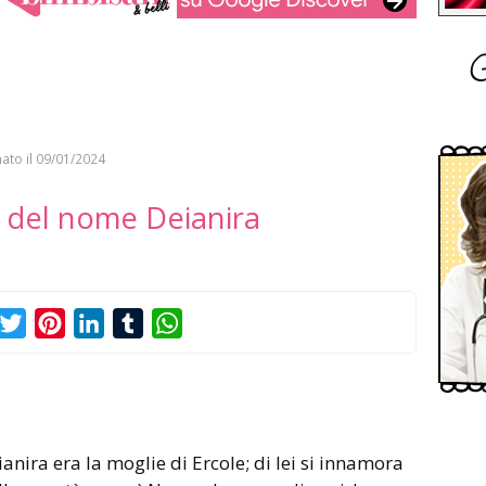
G
ato il
09/01/2024
o del nome Deianira
acebook
Twitter
Pinterest
LinkedIn
Tumblr
WhatsApp