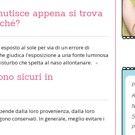
nutisce appena si trova
rché?
 esposto al sole per via di un errore di
 che giudica l'esposizione a una fonte luminosa
isturbo che spetta al naso allontanare.
»
ono sicuri in
P
A
N
ipende dalla loro provenienza, dalla loro
S
ono conservati. In generale, meglio evitare i
P