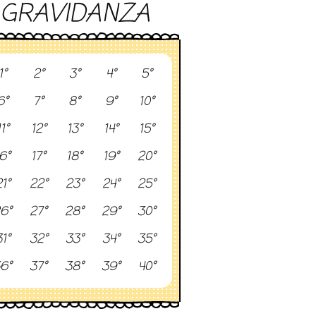
GRAVIDANZA
1°
2°
3°
4°
5°
6°
7°
8°
9°
10°
11°
12°
13°
14°
15°
6°
17°
18°
19°
20°
1°
22°
23°
24°
25°
6°
27°
28°
29°
30°
1°
32°
33°
34°
35°
6°
37°
38°
39°
40°