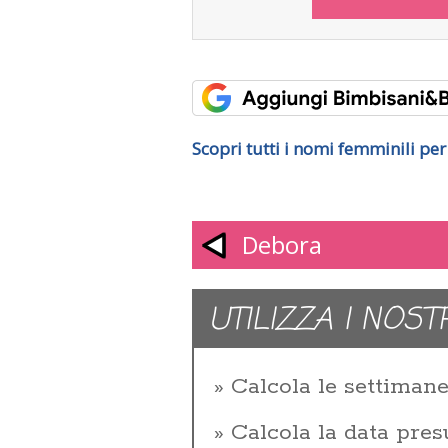
Scopri tutti i nomi femminili pe
Debora
UTILIZZA I NOST
Calcola le settiman
Calcola la data pres