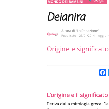
Deianira
A cura di
“La Redazione”
Pubblicato il
23/01/2014
Aggiorn
Origine e significat
F
L’origine e il significato
Deriva dalla mitologia greca: Deianira era la moglie di Ercole; di lei si innamora